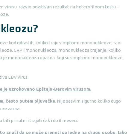
n virusu, razvio pozitivan rezultat na heterofilnom testu –
eoze.
ukleozu?
iva EBV virus.
 je uzrokovano Epštajn-Barovim virusom.
om, često putem pljuvačke
. Nije sasvim sigurno koliko dugo
ime zarazi.
ti prisutni i trajati čak i do 6 meseci.
to znači da se može preneti sa jedne na drugu osobu. Iako