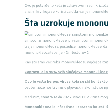
Ovo je potvrđeno kada je zdravstveni radnik, izlože
analizi krvi koja se koristi za otkrivanje mononukl
Šta uzrokuje monon
Kao što smo već rekli, mononukleozu najčešće izaz
Zapravo, oko 90% svih slučajeva mononukleoze
Ovo je vrsta herpes virusa koja se širi kontakt
osoba može nositi virus u pljuvački nakon što se nj
Međutim, smatra se da visoki nivoi EBV virusa mogu bi
Mononukleoza je infektivna i zarazna bolest, š