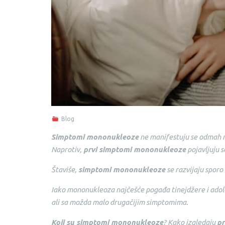
Blog
Simptomi mononukleoze
ne manifestuju se odmah na
Naprotiv,
prvi simptomi mononukleoze
pojavljuju s
Štaviše,
simptomi mononukleoze
se razvijaju sporo
Iako mononukleoza najčešće pogađa tinejdžere i adoles
ali sa možda malo drugačijim simptomima.
Koji su simptomi mononukleoze
? Kako izgledaju
pr