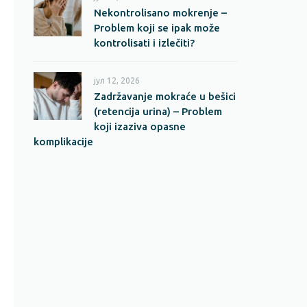
Nekontrolisano mokrenje –
Problem koji se ipak može
kontrolisati i izlečiti?
јул 12, 2026
Zadržavanje mokraće u bešici
(retencija urina) – Problem
koji izaziva opasne
komplikacije