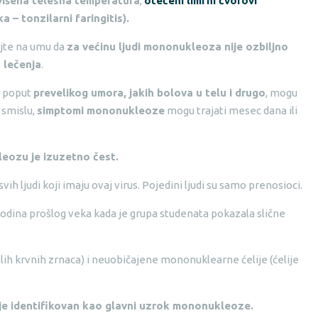
išena telesna temperatura
,
otečeni limfni čvorovi
ka – tonzilarni faringitis).
ajte na umu da
za većinu ljudi mononukleoza nije ozbiljno
 lečenja
.
, poput
prevelikog umora, jakih bolova u telu i drugo
, mogu
 smislu,
simptomi mononukleoze
mogu trajati mesec dana ili
leozu je izuzetno čest.
vih ljudi koji imaju ovaj virus. Pojedini ljudi su samo prenosioci.
 godina prošlog veka kada je grupa studenata pokazala slične
belih krvnih zrnaca) i neuobičajene mononuklearne ćelije (ćelije
e je identifikovan kao glavni uzrok mononukleoze.