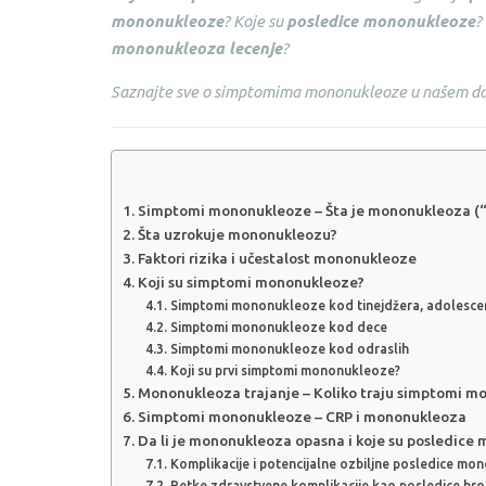
mononukleoze
? Koje su
posledice mononukleoze
?
mononukleoza lecenje
?
Saznajte sve o simptomima mononukleoze u našem da
Simptomi mononukleoze – Šta je mononukleoza (“
Šta uzrokuje mononukleozu?
Faktori rizika i učestalost mononukleoze
Koji su simptomi mononukleoze?
Simptomi mononukleoze kod tinejdžera, adolescen
Simptomi mononukleoze kod dece
Simptomi mononukleoze kod odraslih
Koji su prvi simptomi mononukleoze?
Mononukleoza trajanje – Koliko traju simptomi m
Simptomi mononukleoze – CRP i mononukleoza
Da li je mononukleoza opasna i koje su posledice
Komplikacije i potencijalne ozbiljne posledice m
Retke zdravstvene komplikacije kao posledice h