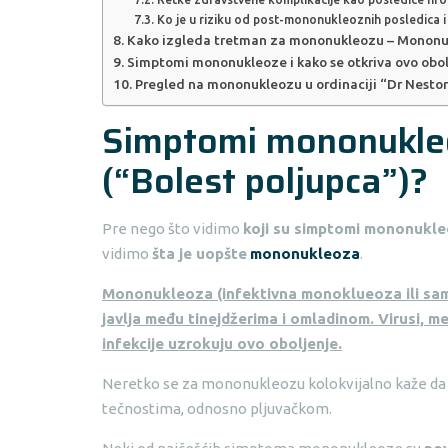
Ko je u riziku od post-mononukleoznih posledica i
Kako izgleda tretman za mononukleozu – Mononu
Simptomi mononukleoze i kako se otkriva ovo ob
Pregled na mononukleozu u ordinaciji “Dr Nesto
Simptomi mononukleo
(“Bolest poljupca”)?
Pre nego što vidimo
koji su simptomi mononukl
vidimo
šta je uopšte
mononukleoza
.
Mononukleoza (infektivna monoklueoza ili samo
javlja među tinejdžerima i omladinom. Virusi, m
infekcije uzrokuju ovo oboljenje.
Neretko se za mononukleozu kolokvijalno kaže da j
tečnostima, odnosno pljuvačkom.