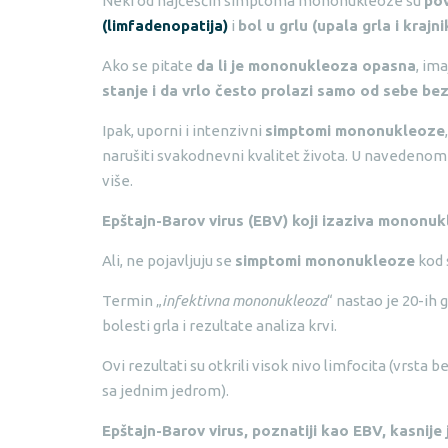
Neki od najčešćih simptoma mononukleoze su
pov
(limfadenopatija)
i
bol u grlu (upala grla i krajni
Ako se pitate
da li je mononukleoza opasna
, im
stanje i da vrlo često prolazi samo od sebe bez
Ipak, uporni i intenzivni
simptomi mononukleoze
narušiti svakodnevni kvalitet života. U navedenom
više.
Epštajn-Barov virus (EBV) koji izaziva mononuk
Ali, ne pojavljuju se
simptomi mononukleoze
kod s
Termin „
infektivna mononukleoza
“ nastao je 20-ih
bolesti grla i rezultate analiza krvi.
Ovi rezultati su otkrili visok nivo limfocita (vrsta 
sa jednim jedrom).
Epštajn-Barov virus, poznatiji kao EBV, kasnij