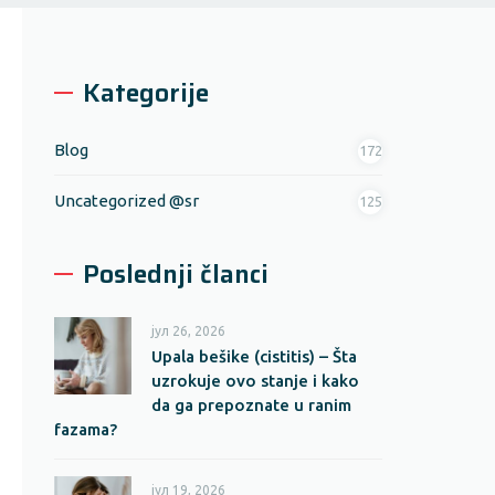
Kategorije
Blog
172
Uncategorized @sr
125
Poslednji članci
јул 26, 2026
Upala bešike (cistitis) – Šta
uzrokuje ovo stanje i kako
da ga prepoznate u ranim
fazama?
јул 19, 2026