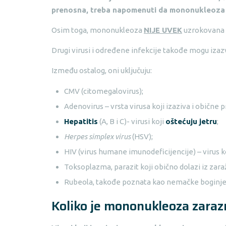
prenosna, treba napomenuti da mononukleoza n
Osim toga, mononukleoza
NIJE UVEK
uzrokovana 
Drugi virusi i određene infekcije takođe mogu iza
Između ostalog, oni uključuju:
CMV (citomegalovirus);
Adenovirus – vrsta virusa koji izaziva i obične 
Hepatitis
(A, B i C)- virusi koji
oštećuju jetru
;
Herpes simplex virus
(HSV);
HIV (virus humane imunodeficijencije) – virus k
Toksoplazma, parazit koji obično dolazi iz zar
Rubeola, takođe poznata kao nemačke boginje
Koliko je mononukleoza zaraz