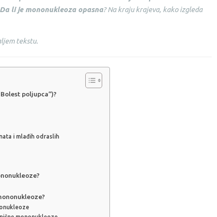
Da li je mononukleoza opasna
? Na kraju krajeva, kako izgleda
ljem tekstu.
Bolest poljupca”)?
ata i mlađih odraslih
ononukleoze?
 mononukleoze?
ononukleoze
ronične mononukleoze