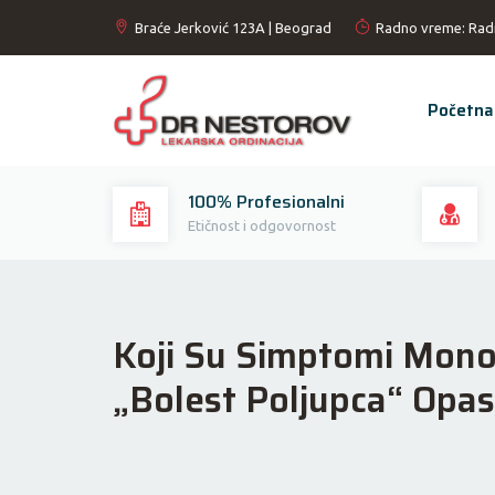
Braće Jerković 123A | Beograd
Radno vreme: Rad
Početna
100% Profesionalni
Etičnost i odgovornost
Koji Su Simptomi Monon
„bolest Poljupca“ Opa