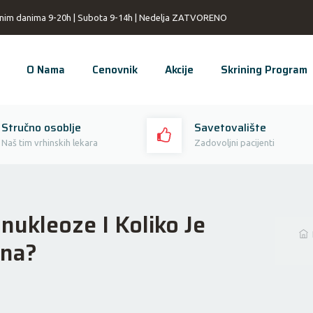
nim danima 9-20h | Subota 9-14h | Nedelja ZATVORENO
O Nama
Cenovnik
Akcije
Skrining Program
Stručno osoblje
Savetovalište
Naš tim vrhinskih lekara
Zadovoljni pacijenti
ukleoze I Koliko Je
sna?