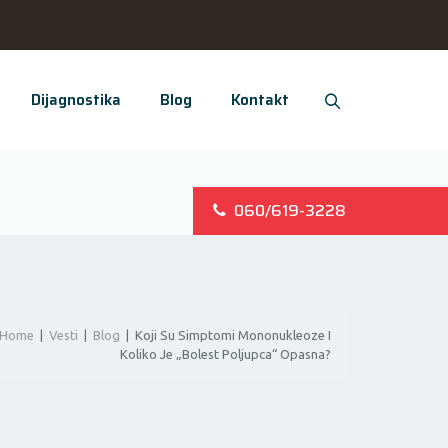
Dijagnostika
Blog
Kontakt
060/619-3228
Home
|
Vesti
|
Blog
|
Koji Su Simptomi Mononukleoze I
Koliko Je „bolest Poljupca“ Opasna?