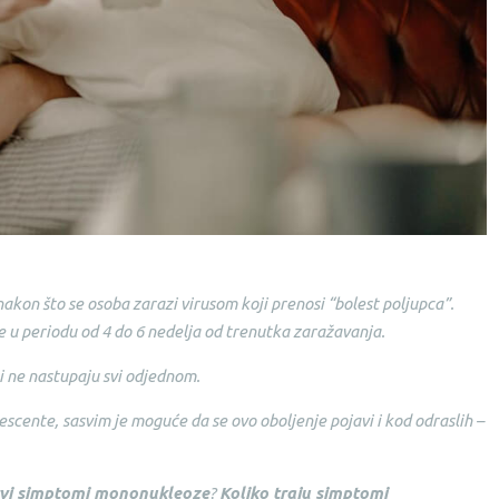
kon što se osoba zarazi virusom koji prenosi “bolest poljupca”.
e u periodu od 4 do 6 nedelja od trenutka zaražavanja.
 i ne nastupaju svi odjednom.
cente, sasvim je moguće da se ovo oboljenje pojavi i kod odraslih –
vi simptomi mononukleoze
?
Koliko traju simptomi