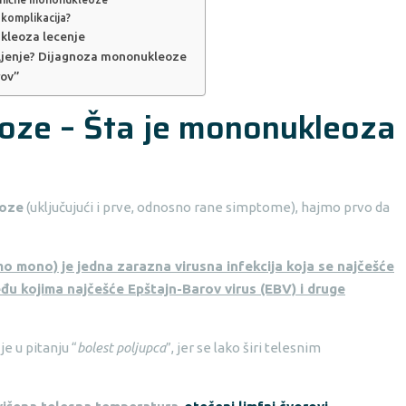
 komplikacija?
kleoza lecenje
oljenje? Dijagnoza mononukleoze
rov”
ze – Šta je mononukleoza
eoze
(uključujući i prve, odnosno rane simptome), hajmo prvo da
 mono) je jedna zarazna virusna infekcija koja se najčešće
eđu kojima najčešće Epštajn-Barov virus (EBV) i druge
e u pitanju “
bolest poljupca
”, jer se lako širi telesnim