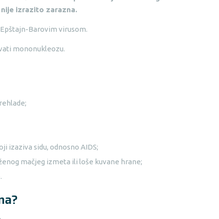
ije izrazito zarazna.
Epštajn-Barovim virusom.
zvati mononukleozu.
prehlade;
oji izaziva sidu, odnosno AIDS;
aženog mačjeg izmeta ili loše kuvane hrane;
.
na?