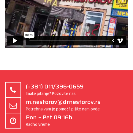
(+381) 011/396-0659
Imate pitanje? Pozovite nas
m.nestorov@drnestorov.rs
Potrebna vam je pomoć? pišite nam ovde
Pon – Pet 09:16h
Radno vreme