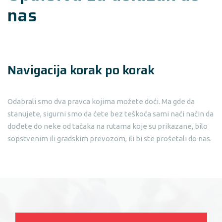
nas
Navigacija korak po korak
Odabrali smo dva pravca kojima možete doći. Ma gde da
stanujete, sigurni smo da ćete bez teškoća sami naći način da
dođete do neke od tačaka na rutama koje su prikazane, bilo
sopstvenim ili gradskim prevozom, ili bi ste prošetali do nas.