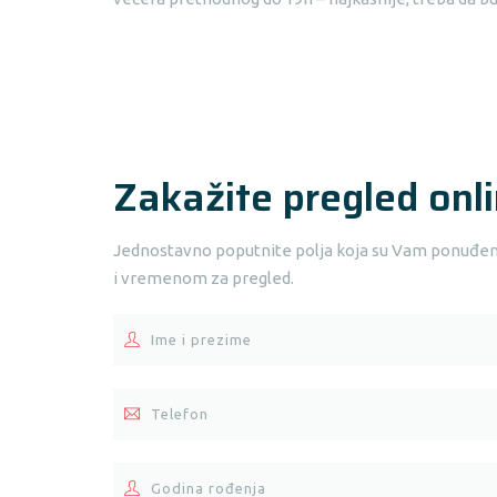
Zakažite pregled onli
Jednostavno poputnite polja koja su Vam ponuđena 
i vremenom za pregled.