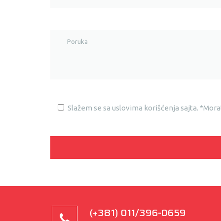
Slažem se sa uslovima korišćenja sajta. *Morat
(+381) 011/396-0659