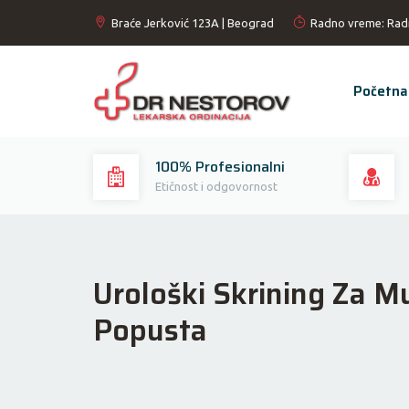
Braće Jerković 123A | Beograd
Radno vreme: Rad
Početna
100% Profesionalni
Etičnost i odgovornost
Urološki Skrining Za 
Popusta