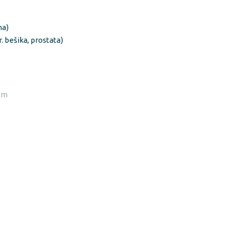
na)
. bešika, prostata)
lom