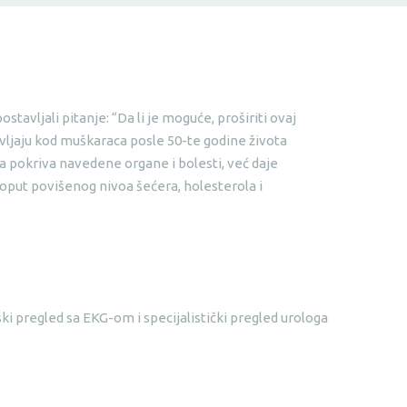
tavljali pitanje: “Da li je moguće, proširiti ovaj
avljaju kod muškaraca posle 50-te godine života
a pokriva navedene organe i bolesti, već daje
poput povišenog nivoa šećera, holesterola i
ski pregled sa EKG-om i specijalistički pregled urologa