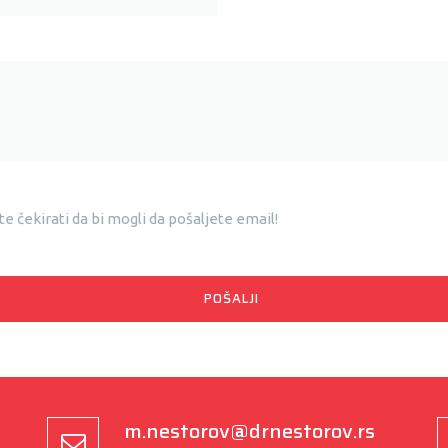
e čekirati da bi mogli da pošaljete email!
m.nestorov@drnestorov.rs