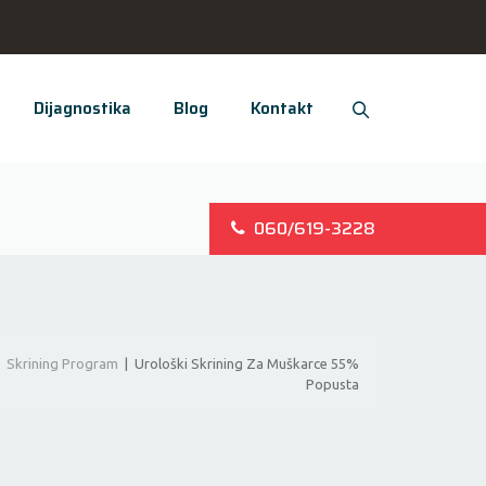
Dijagnostika
Blog
Kontakt
060/619-3228
|
Skrining Program
|
Urološki Skrining Za Muškarce 55%
Popusta