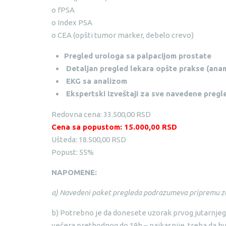
o fPSA
o Index PSA
o CEA (opšti tumor marker, debelo crevo)
Pregled urologa sa palpacijom prostate
Detaljan pregled lekara opšte prakse (anamn
EKG sa analizom
Ekspertski izveštaji za sve navedene pregl
Redovna cena: 33.500,00 RSD
Cena sa popustom: 15.000,00 RSD
Ušteda: 18.500,00 RSD
Popust: 55%
NAPOMENE:
a) Navedeni paket pregleda podrazumeva pripremu z
b) Potrebno je da donesete uzorak prvog jutarnjeg u
večera prethodnog do 19h – najkasnije, treba da bu