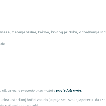
eza, merenje visine, težine, krvnog pritiska, određivanje
ind
ede
a ultrazvučne preglede, koju možete
pogledati ovde
.
rina u sterilnoj bočici za urin (kupuje se u svakoj apoteci) i da 1
de Vaš poslednji obrok).