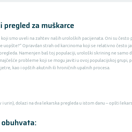
ki pregled za muškarce
ji smo uveli na zahtev naših uroloških pacijenata. Oni su često pos
re uopšte?” Opravdan strah od karcinoma koji se relativno često j
pregleda. Namenjen baš toj populaciji, urološki skrining ne samo d
 najčešće probleme koji se mogu javiti u ovoj populacijskoj grupi, 
 jetre, kao i opštih akutnih ili hroničnih upalnih procesa.
i urin), dolazi na dva lekarska pregleda u istom danu – opšti lekar
e obuhvata: