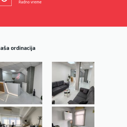
Radno vreme
aša ordinacija