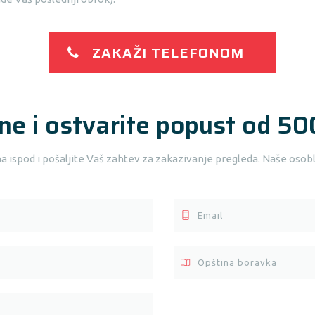
ZAKAŽI TELEFONOM
ne i ostvarite popust od 50
ispod i pošaljite Vaš zahtev za zakazivanje pregleda. Naše osobl