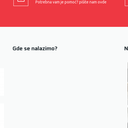
Potrebna vam je pomoć? pišite nam ovde
Gde se nalazimo?
N