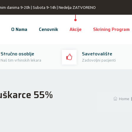
nim danima 9-20h | Subota 9-14h | Nedelja ZATVORENO
O Nama
Cenovnik
Akcije
Skrining Program
Stručno osoblje
Savetovalište
Naš tim vrhinskih lekara
Zadovoljni pacijenti
Muškarce 55%
Home