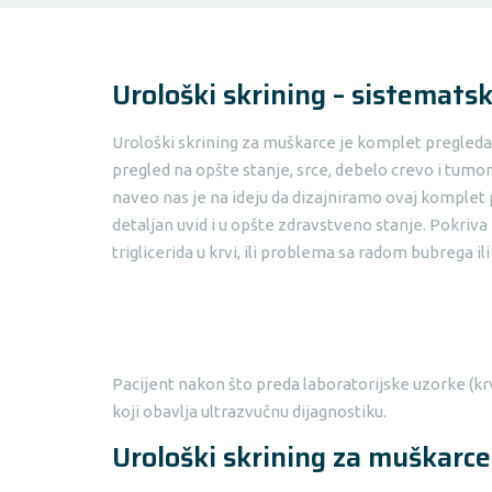
Urološki skrining – sistemats
Urološki skrining za muškarce je komplet pregleda ko
pregled na opšte stanje, srce, debelo crevo i tumo
naveo nas je na ideju da dizajniramo ovaj komplet 
detaljan uvid i u opšte zdravstveno stanje. Pokriva
triglicerida u krvi, ili problema sa radom bubrega ili
Pacijent nakon što preda laboratorijske uzorke (krv 
koji obavlja ultrazvučnu dijagnostiku.
Urološki skrining za muškarc