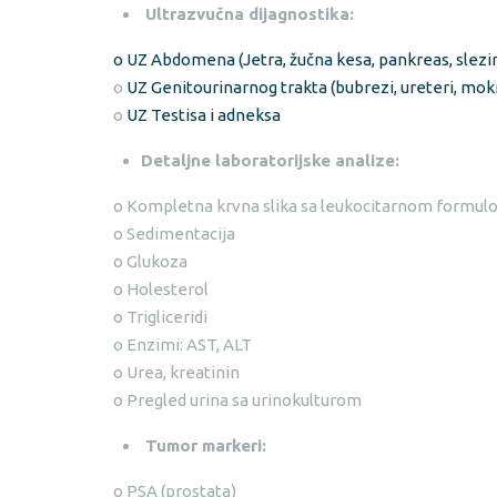
Ultrazvučna dijagnostika:
o UZ Abdomena (Jetra, žučna kesa, pankreas, slezi
o
UZ Genitourinarnog trakta (bubrezi, ureteri, mokr
o
UZ Testisa i adneksa
Detaljne laboratorijske analize:
o Kompletna krvna slika sa leukocitarnom formu
o Sedimentacija
o Glukoza
o Holesterol
o Trigliceridi
o Enzimi: AST, ALT
o Urea, kreatinin
o Pregled urina sa urinokulturom
Tumor markeri:
o PSA (prostata)