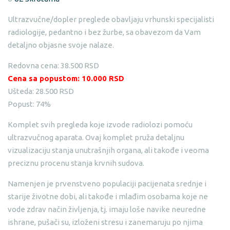
Ultrazvučne/dopler preglede obavljaju vrhunski specijalisti
radiologije, pedantno i bez žurbe, sa obavezom da Vam
detaljno objasne svoje nalaze.
Redovna cena: 38.500 RSD
Cena sa popustom: 10.000 RSD
Ušteda: 28.500 RSD
Popust: 74%
Komplet svih pregleda koje izvode radiolozi pomoću
ultrazvučnog aparata. Ovaj komplet pruža detaljnu
vizualizaciju stanja unutrašnjih organa, ali takođe i veoma
preciznu procenu stanja krvnih sudova.
Namenjen je prvenstveno populaciji pacijenata srednje i
starije životne dobi, ali takođe i mlađim osobama koje ne
vode zdrav način življenja, tj. imaju loše navike neuredne
ishrane, pušači su, izloženi stresu i zanemaruju po njima