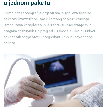
u jednom paketu
Kompletna sonografija organizma je spoj dva skrining
paketa: ultrazvučnog i vaskulardnog dopler skrininga.
Omogućava kompletan uvid u zdravstveno stanje svih
oragana dostupnih UZ pregledu. Takođe, svi krvni sudovi
navedenih regija bivaju pregledani u okviru navedenog
paketa.