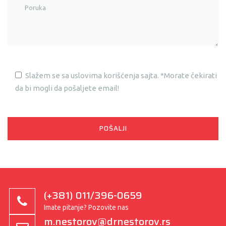
Slažem se sa uslovima korišćenja sajta. *Morate čekirati
da bi mogli da pošaljete email!
(+381) 011/396-0659
Imate pitanje? Pozovite nas
m.nestorov@drnestorov.rs