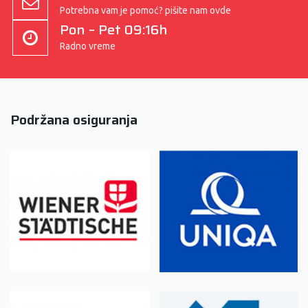
Potrebna vam je pomoć? pišite nam ovde
Pon – Pet 09:16h
Radno vreme
Podržana osiguranja