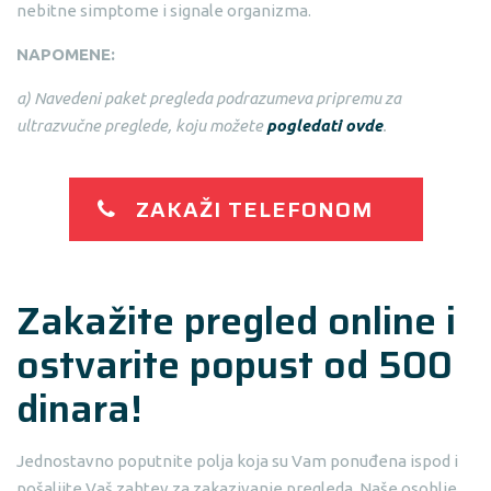
nebitne simptome i signale organizma.
NAPOMENE:
a) Navedeni paket pregleda podrazumeva pripremu za
ultrazvučne preglede, koju možete
pogledati ovde
.
ZAKAŽI TELEFONOM
Zakažite pregled online i
ostvarite popust od 500
dinara!
Jednostavno poputnite polja koja su Vam ponuđena ispod i
pošaljite Vaš zahtev za zakazivanje pregleda. Naše osoblje