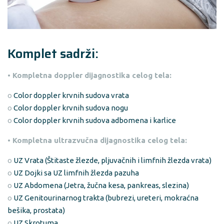
Komplet sadrži:
• Kompletna doppler dijagnostika celog tela:
o
Color doppler krvnih sudova vrata
o
Color doppler krvnih sudova nogu
o
Color doppler krvnih sudova adbomena i karlice
• Kompletna ultrazvučna dijagnostika celog tela:
o
UZ Vrata (Štitaste žlezde, pljuvačnih i limfnih žlezda vrata)
o
UZ Dojki sa UZ limfnih žlezda pazuha
o
UZ Abdomena (Jetra, žučna kesa, pankreas, slezina)
o
UZ Genitourinarnog trakta (bubrezi, ureteri, mokraćna
bešika, prostata)
o
UZ Skrotuma