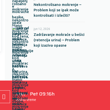
Nekontrolisano mokrenje –
Problem koji se ipak može
kontrolisati i izlečiti?
јул 12, 2026
Zadržavanje mokraće u bešici
(retencija urina) – Problem
koji izaziva opasne
komplikacije
Pon – Pet 09:16h
Radno vreme