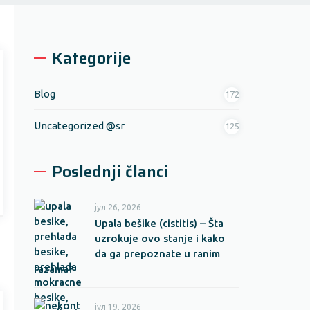
Kategorije
Blog
172
Uncategorized @sr
125
Poslednji članci
јул 26, 2026
Upala bešike (cistitis) – Šta
uzrokuje ovo stanje i kako
da ga prepoznate u ranim
fazama?
јул 19, 2026