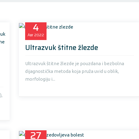
4
Авг
2022
Ultrazvuk štitne žlezde
Ultrazvuk štitne žlezde je pouzdana i bezbolna
dijagnostička metoda koja pruža uvid u oblik,
morfologiju i...
),
27