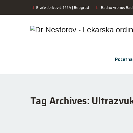
Braće Jerković 123A | Beograd
Radno vreme: Rad
100% Profesionalni
Početna
Etičnost i odgovornost
Tag Archives:
Ultrazvuk