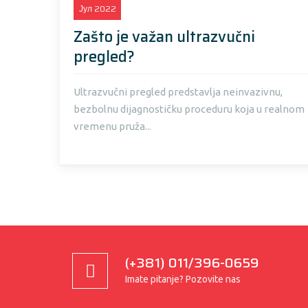
Јул
2022
Zašto je važan ultrazvučni
pregled?
Ultrazvučni pregled predstavlja neinvazivnu,
bezbolnu dijagnostičku proceduru koja u realnom
vremenu pruža...
(+381) 011/396-0659
Imate pitanje? Pozovite nas