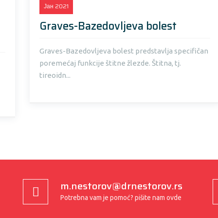
Јан
2021
Graves-Bazedovljeva bolest
Graves-Bazedovljeva bolest predstavlja specifičan
poremećaj funkcije štitne žlezde. Štitna, tj.
tireoidn...
m.nestorov@drnestorov.rs
Potrebna vam je pomoć? pišite nam ovde