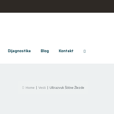
Dijagnostika
Blog
Kontakt
060/619-3228
Home
|
Vesti
|
Ultrazvuk Štitne Žlezde