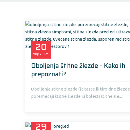
20
Апр
2025
Oboljenja štitne žlezde – Kako ih
prepoznati?
Oboljenja stitne zlezde (štitaste ili tiroidne žlezde
poremećaji štitne žlezde ili bolesti štitne žle...
29