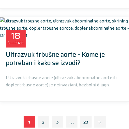
18
Јан
2026
Ultrazvuk trbušne aorte – Kome je
potreban i kako se izvodi?
Ultrazvuk trbusne aorte (ultrazvuk abdominalne aorte ili
dopler trbusne aorte) je neinvazivni, bezbolni dijagn...
1
2
3
…
23