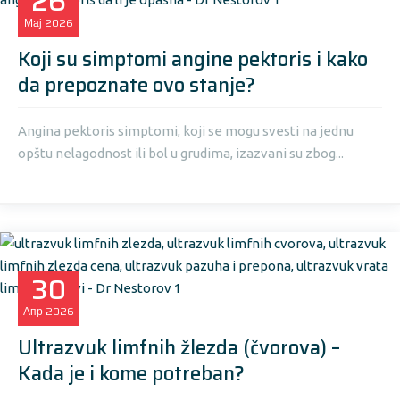
26
Мај
2026
Koji su simptomi angine pektoris i kako
da prepoznate ovo stanje?
Angina pektoris simptomi, koji se mogu svesti na jednu
opštu nelagodnost ili bol u grudima, izazvani su zbog...
30
Апр
2026
Ultrazvuk limfnih žlezda (čvorova) –
Kada je i kome potreban?