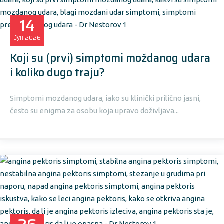
14
Јун
2026
Koji su (prvi) simptomi moždanog udara
i koliko dugo traju?
Simptomi mozdanog udara, iako su klinički prilično jasni,
često su enigma za osobu koja upravo doživljava...