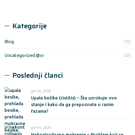
Kategorije
Blog
172
Uncategorized @sr
125
Poslednji članci
јул 26, 2026
Upala bešike (cistitis) – Šta uzrokuje ovo
stanje i kako da ga prepoznate u ranim
fazama?
јул 19, 2026
Nekontrolisano mokrenje – Problem koji se