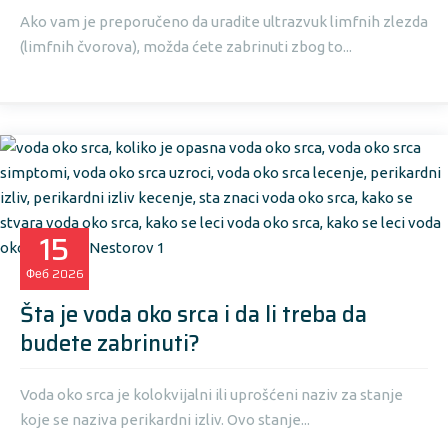
Ako vam je preporučeno da uradite ultrazvuk limfnih zlezda
(limfnih čvorova), možda ćete zabrinuti zbog to...
15
Феб
2026
Šta je voda oko srca i da li treba da
budete zabrinuti?
Voda oko srca je kolokvijalni ili uprošćeni naziv za stanje
koje se naziva perikardni izliv. Ovo stanje...