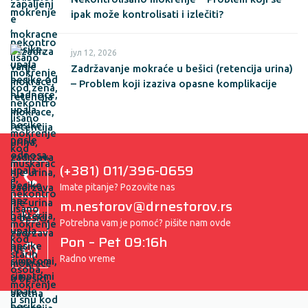
ipak može kontrolisati i izlečiti?
јул 12, 2026
Zadržavanje mokraće u bešici (retencija urina)
– Problem koji izaziva opasne komplikacije
(+381) 011/396-0659
Imate pitanje? Pozovite nas
m.nestorov@drnestorov.rs
Potrebna vam je pomoć? pišite nam ovde
Pon – Pet 09:16h
Radno vreme