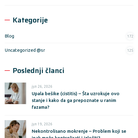
Kategorije
Blog
172
Uncategorized @sr
125
Poslednji članci
јул 26, 2026
Upala bešike (cistitis) – Šta uzrokuje ovo
stanje i kako da ga prepoznate u ranim
fazama?
јул 19, 2026
Nekontrolisano mokrenje – Problem koji se
ipak može kontrolisati i izlečiti?