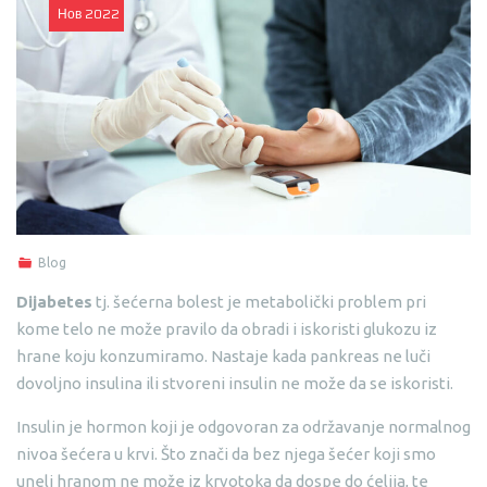
Нов
2022
Blog
Dijabetes
tj. šećerna bolest je metabolički problem pri
kome telo ne može pravilo da obradi i iskoristi glukozu iz
hrane koju konzumiramo. Nastaje kada pankreas ne luči
dovoljno insulina ili stvoreni insulin ne može da se iskoristi.
Insulin je hormon koji je odgovoran za održavanje normalnog
nivoa šećera u krvi. Što znači da bez njega šećer koji smo
uneli hranom ne može iz krvotoka da dospe do ćelija, te