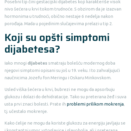
Posebni tip čini gestacijski dijabetes koji karakteriše visok
nivo šećera u krvi tokom trudnoće. S obzirom da je izazvan
hormonima u trudnoći, obično nestaje 6 nedelja nakon
porođaja. Mada u pojedinim slučajevima prelazi u tip 2.
Koji su opšti simptomi
dijabetesa?
Iako mnogi
dijabetes
smatraju bolešću modernog doba
njegovi simptomi opisani su još u 19. veku. I to zahvaljujući
naučnicima Jozefu fon Meringu i Oskaru Minkovskom.
Usled viška šećera u krvi, bubrezi ne mogu da apsorbuju
glukozu i dolazi do dehidratacije. Tako su preterana žeđ i suva
usta prvi znaci bolesti. Prate ih
problemi prilikom mokrenja
,
tj. učestalo mokrenje.
Kako ćelije ne mogu da koriste glukozu za energiju javljaju se
i konstantni umor, vrtoglavice i glavobolja, ali i preterana