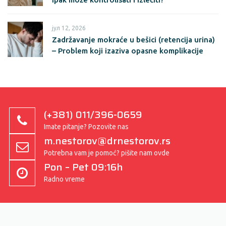
јул 12, 2026
Zadržavanje mokraće u bešici (retencija urina)
– Problem koji izaziva opasne komplikacije
(+381) 011/396-0659
Imate pitanje? Pozovite nas
m.nestorov@drnestorov.rs
Potrebna vam je pomoć? pišite nam ovde
Pon – Pet 09:16h
Radno vreme