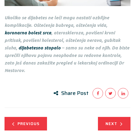
Ukoliko se dijabetes ne leči mogu nastati ozbiljne
komplikacije. Oštećenja bubrega, oštećenja vida,
koronarna bolest srca
, ateroskleroza, povišeni krvni
pritisak, povišeni holesterol, oštećenja nerava, gubitak
sluha,
dijabetesno stopalo
– samo su neke od njih. Da biste
sprečili njihovu pojavu neophodne su redovne kontrole,
zato još danas zakažite pregled u lekarskoj ordinaciji Dr
Nestorov.
Share Post
PREVIOUS
NEXT