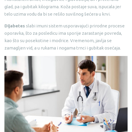
glad, pa i gubitak kilograma. Koža postaje suva, ispucala jer
telo uzima vodu da bi se rešilo suvišnog šećera u krvi.
Dijabetes
slabi imuni sistem usporavajući prirodne procese
oporavka, što za posledicu ima sporije zarastanje povreda,
kao što su posekotine i modrice. Vremenom, javlja se
zamagljen vid, a u rukama i nogama trnci i gubitak osećaja.