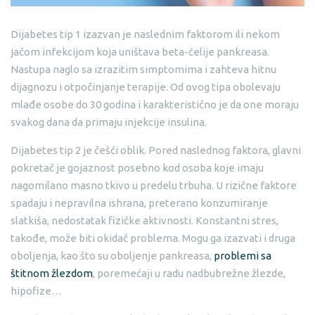
Dijabetes tip 1 izazvan je naslednim faktorom ili nekom
jačom infekcijom koja uništava beta-ćelije pankreasa.
Nastupa naglo sa izrazitim simptomima i zahteva hitnu
dijagnozu i otpočinjanje terapije. Od ovog tipa obolevaju
mlađe osobe do 30 godina i karakteristično je da one moraju
svakog dana da primaju injekcije insulina.
Dijabetes tip 2 je češći oblik. Pored naslednog faktora, glavni
pokretač je gojaznost posebno kod osoba koje imaju
nagomilano masno tkivo u predelu trbuha. U rizične faktore
spadaju i nepravilna ishrana, preterano konzumiranje
slatkiša, nedostatak fizičke aktivnosti. Konstantni stres,
takođe, može biti okidač problema. Mogu ga izazvati i druga
oboljenja, kao što su oboljenje pankreasa,
problemi sa
štitnom žlezdom
, poremećaji u radu nadbubrežne žlezde,
hipofize…