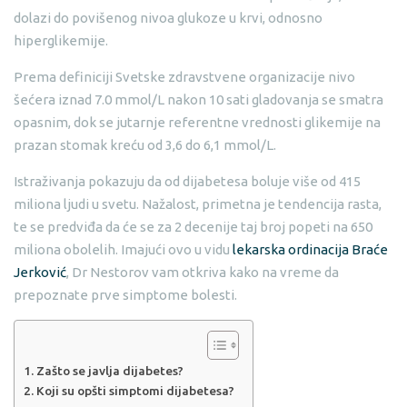
dolazi do povišenog nivoa glukoze u krvi, odnosno
hiperglikemije.
Prema definiciji Svetske zdravstvene organizacije nivo
šećera iznad 7.0 mmol/L nakon 10 sati gladovanja se smatra
opasnim, dok se jutarnje referentne vrednosti glikemije na
prazan stomak kreću od 3,6 do 6,1 mmol/L.
Istraživanja pokazuju da od dijabetesa boluje više od 415
miliona ljudi u svetu. Nažalost, primetna je tendencija rasta,
te se predviđa da će se za 2 decenije taj broj popeti na 650
miliona obolelih. Imajući ovo u vidu
lekarska ordinacija Braće
Jerković
, Dr Nestorov vam otkriva kako na vreme da
prepoznate prve simptome bolesti.
Zašto se javlja dijabetes?
Koji su opšti simptomi dijabetesa?