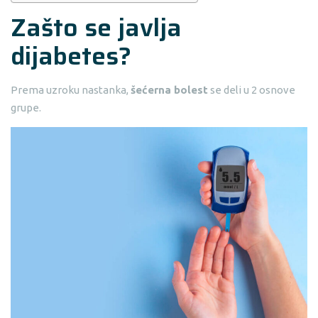
Zašto se javlja
dijabetes?
Prema uzroku nastanka,
šećerna bolest
se deli u 2 osnove
grupe.