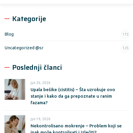
Kategorije
Blog
172
Uncategorized @sr
125
Poslednji članci
јул 26, 2026
Upala bešike (cistitis) – Šta uzrokuje ovo
stanje i kako da ga prepoznate u ranim
fazama?
јул 19, 2026
Nekontrolisano mokrenje – Problem koji se
ipak može kontrolisati i izlečiti?