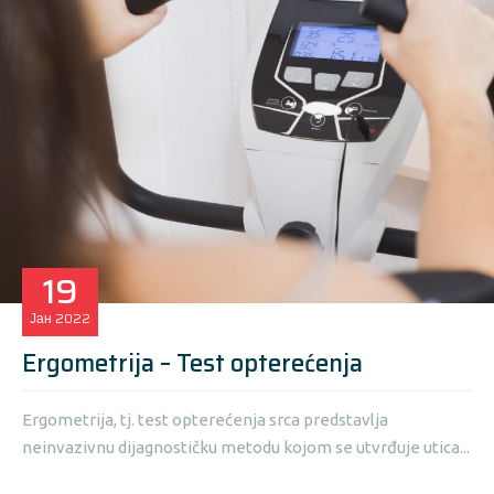
19
Јан
2022
Ergometrija – Test opterećenja
Ergometrija, tj. test opterećenja srca predstavlja
neinvazivnu dijagnostičku metodu kojom se utvrđuje utica...