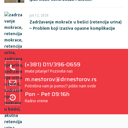
јул 12, 2026
Zadržavanje mokraće u bešici (retencija urina)
– Problem koji izaziva opasne komplikacije
(+381) 011/396-0659
Imate pitanje? Pozovite nas
m.nestorov@drnestorov.rs
Potrebna vam je pomoć? pišite nam ovde
Pon – Pet 09:16h
Radno vreme