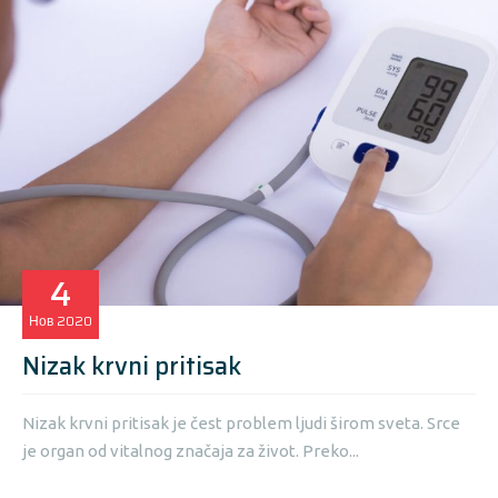
4
Нов
2020
Nizak krvni pritisak
Nizak krvni pritisak je čest problem ljudi širom sveta. Srce
je organ od vitalnog značaja za život. Preko...