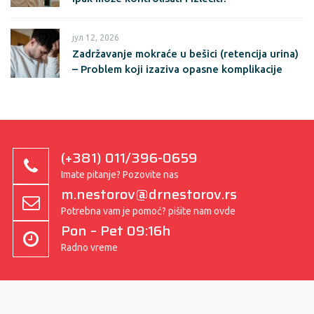
јул 12, 2026
Zadržavanje mokraće u bešici (retencija urina)
– Problem koji izaziva opasne komplikacije
(+381) 011/396-0659
Imate pitanje? Pozovite nas
m.nestorov@drnestorov.rs
Potrebna vam je pomoć? pišite nam ovde
Pon – Pet 09:16h
Radno vreme