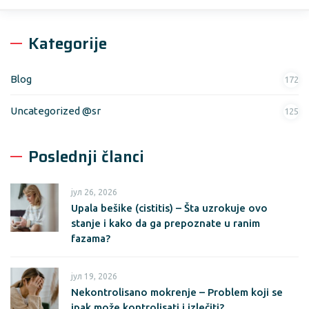
Kategorije
Blog
172
Uncategorized @sr
125
Poslednji članci
јул 26, 2026
Upala bešike (cistitis) – Šta uzrokuje ovo
stanje i kako da ga prepoznate u ranim
fazama?
јул 19, 2026
Nekontrolisano mokrenje – Problem koji se
ipak može kontrolisati i izlečiti?