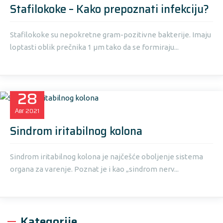
Stafilokoke – Kako prepoznati infekciju?
Stafilokoke su nepokretne gram-pozitivne bakterije. Imaju
loptasti oblik prečnika 1 μm tako da se formiraju...
28
Авг
2021
Sindrom iritabilnog kolona
Sindrom iritabilnog kolona je najčešće oboljenje sistema
organa za varenje. Poznat je i kao „sindrom nerv...
Kategorije