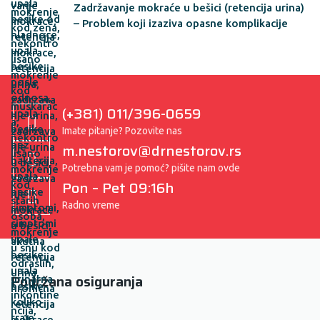
Zadržavanje mokraće u bešici (retencija urina)
– Problem koji izaziva opasne komplikacije
(+381) 011/396-0659
Imate pitanje? Pozovite nas
m.nestorov@drnestorov.rs
Potrebna vam je pomoć? pišite nam ovde
Pon – Pet 09:16h
Radno vreme
Podržana osiguranja