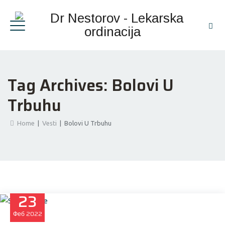
Tag Archives:
Bolovi U
Trbuhu
Home
|
Vesti
|
Bolovi U Trbuhu
23
Феб
2022