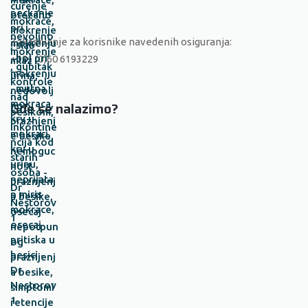
Zakazivanje za korisnike navedenih osiguranja:
+381 (0)60 6193229
Gde se nalazimo?