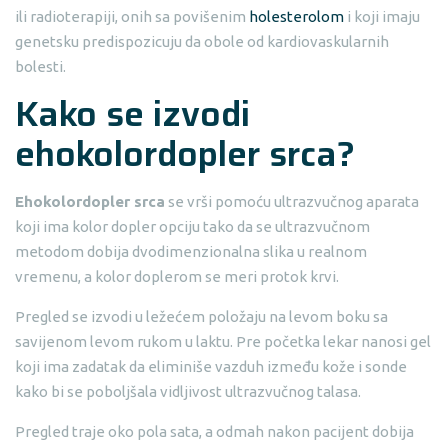
ili radioterapiji, onih sa povišenim
holesterolom
i koji imaju
genetsku predispozicuju da obole od kardiovaskularnih
bolesti.
Kako se izvodi
ehokolordopler srca
?
Ehokolordopler srca
se vrši pomoću ultrazvučnog aparata
koji ima kolor dopler opciju tako da se ultrazvučnom
metodom dobija dvodimenzionalna slika u realnom
vremenu, a kolor doplerom se meri protok krvi.
Pregled se izvodi u ležećem položaju na levom boku sa
savijenom levom rukom u laktu. Pre početka lekar nanosi gel
koji ima zadatak da eliminiše vazduh između kože i sonde
kako bi se poboljšala vidljivost ultrazvučnog talasa.
Pregled traje oko pola sata, a odmah nakon pacijent dobija