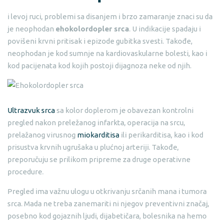
i levoj ruci, problemi sa disanjem i brzo zamaranje znaci su da
je neophodan
ehokolordopler srca
. U indikacije spadaju i
povišeni krvni pritisak i epizode gubitka svesti. Takođe,
neophodan je kod sumnje na kardiovaskularne bolesti, kao i
kod pacijenata kod kojih postoji dijagnoza neke od njih.
Ultrazvuk srca
sa kolor doplerom je obavezan kontrolni
pregled nakon preležanog infarkta, operacija na srcu,
prelažanog virusnog
miokarditisa
ili perikarditisa, kao i kod
prisustva krvnih ugrušaka u plućnoj arteriji. Takođe,
preporučuju se prilikom pripreme za druge operativne
procedure.
Pregled ima važnu ulogu u otkrivanju srčanih mana i tumora
srca. Mada ne treba zanemariti ni njegov preventivni značaj,
posebno kod gojaznih ljudi, dijabetičara, bolesnika na hemo