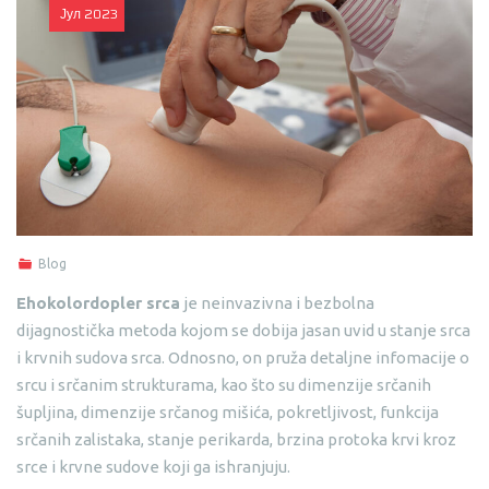
Јул
2023
Blog
Ehokolordopler srca
je neinvazivna i bezbolna
dijagnostička metoda kojom se dobija jasan uvid u stanje srca
i krvnih sudova srca. Odnosno, on pruža detaljne infomacije o
srcu i srčanim strukturama, kao što su dimenzije srčanih
šupljina, dimenzije srčanog mišića, pokretljivost, funkcija
srčanih zalistaka, stanje perikarda, brzina protoka krvi kroz
srce i krvne sudove koji ga ishranjuju.