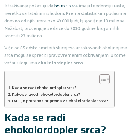
Istraživanja pokazuju da
bolesti srca
imaju tendenciju rasta,
neretko sa fatalnim ishodom. Prema statističkim podacima
dnevno od njih umre oko 49.000 ljudi, tj. godišnje 18 miliona.
Nažalost, procenjuje se da će do 2030. godine broj umrlih
iznositi 23 miliona.
Više od 85 odsto smrtnih slučajeva uzrokovanih oboljenjima
srca mogu se sprečiti pravovremenim otkrivanjem. U tome
važnu ulogu ima
ehokolordopler srca
.
Kada se radi ehokolordopler srca?
Kako se izvodi ehokolordopler srca?
Da li je potrebna priprema za ehokolordopler srca?
Kada se radi
ehokolordopler srca
?