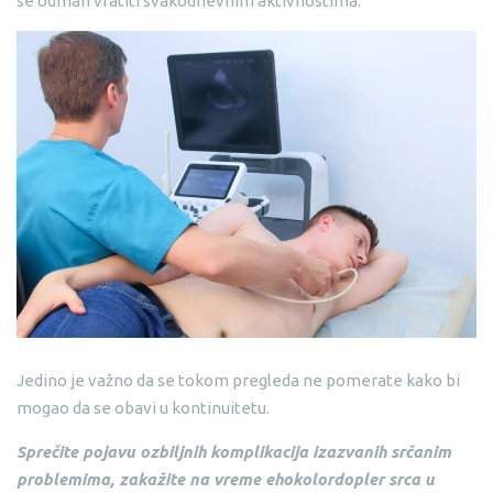
se odmah vratiti svakodnevnim aktivnostima.
Jedino je važno da se tokom pregleda ne pomerate kako bi
mogao da se obavi u kontinuitetu.
Sprečite pojavu ozbiljnih komplikacija izazvanih srčanim
problemima, zakažite na vreme ehokolordopler srca u