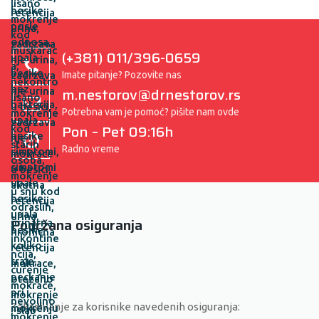
(+381) 011/396-0659
Imate pitanje? Pozovite nas
m.nestorov@drnestorov.rs
Potrebna vam je pomoć? pišite nam ovde
Pon – Pet 09:16h
Radno vreme
Podržana osiguranja
Zakazivanje za korisnike navedenih osiguranja: