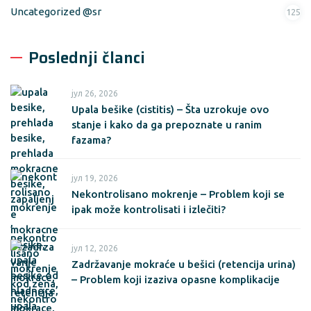
Uncategorized @sr
125
Poslednji članci
јул 26, 2026
Upala bešike (cistitis) – Šta uzrokuje ovo
stanje i kako da ga prepoznate u ranim
fazama?
јул 19, 2026
Nekontrolisano mokrenje – Problem koji se
ipak može kontrolisati i izlečiti?
јул 12, 2026
Zadržavanje mokraće u bešici (retencija urina)
– Problem koji izaziva opasne komplikacije