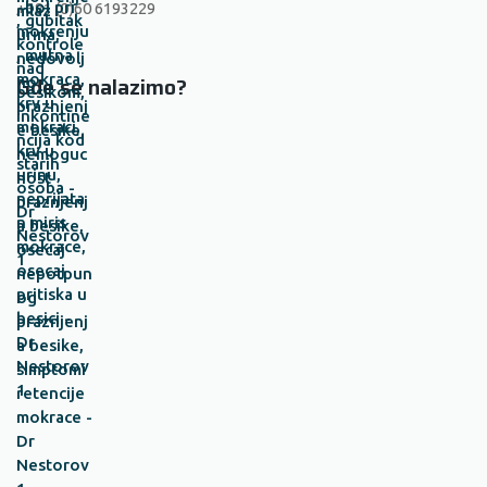
+381 (0)60 6193229
Gde se nalazimo?