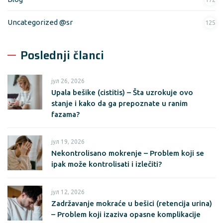
Uncategorized @sr
125
Poslednji članci
јул 26, 2026
Upala bešike (cistitis) – Šta uzrokuje ovo
stanje i kako da ga prepoznate u ranim
fazama?
јул 19, 2026
Nekontrolisano mokrenje – Problem koji se
ipak može kontrolisati i izlečiti?
јул 12, 2026
Zadržavanje mokraće u bešici (retencija urina)
– Problem koji izaziva opasne komplikacije