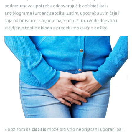
podrazumeva upotrebu odgovarajućih antibiotika iz
antibiograma i uroantiseptika. Zatim, upotrebu uvin čaja i
čaja od brusnice, ispijanje najmanje 2 litra vode dnevno i
stavljanje toplih obloga u predelu mokraćne bešike.
S obzirom da
cistitis
može biti vrlo neprijatan i uporan, pa i