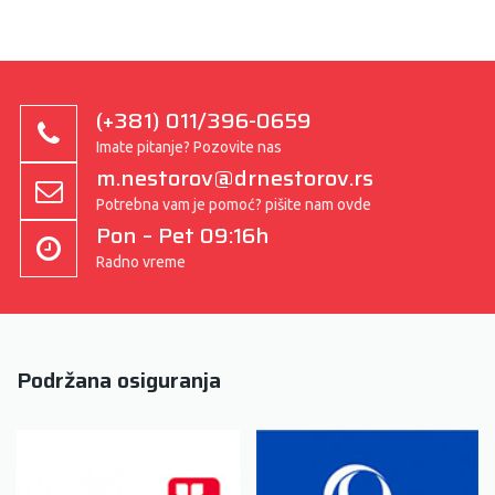
(+381) 011/396-0659
Imate pitanje? Pozovite nas
m.nestorov@drnestorov.rs
Potrebna vam je pomoć? pišite nam ovde
Pon – Pet 09:16h
Radno vreme
Podržana osiguranja