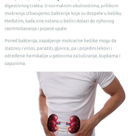
digestivnog trakta. U normalnim okolnostima, prilikom
mokrenja izbacujemo bakterije koje su dospele u bešiku.
Međutim, kada one ostanu u bešici dolazi do njihovog
razmnožavanja i pojave upale.
Pored bakterija, zapaljenje mokraćne bešike mogu da
izazovu i virusi, paraziti, gljivice, pa i pojedini lekovi i
određene hemikalije u gelovima za tuširanje, kupkama i
sapunima.