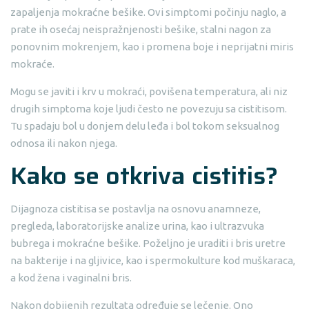
zapaljenja mokraćne bešike. Ovi simptomi počinju naglo, a
prate ih osećaj neispražnjenosti bešike, stalni nagon za
ponovnim mokrenjem, kao i promena boje i neprijatni miris
mokraće.
Mogu se javiti i krv u mokraći, povišena temperatura, ali niz
drugih simptoma koje ljudi često ne povezuju sa cistitisom.
Tu spadaju bol u donjem delu leđa i bol tokom seksualnog
odnosa ili nakon njega.
Kako se otkriva
cistitis
?
Dijagnoza cistitisa se postavlja na osnovu anamneze,
pregleda, laboratorijske analize urina, kao i ultrazvuka
bubrega i mokraćne bešike. Poželjno je uraditi i bris uretre
na bakterije i na gljivice, kao i spermokulture kod muškaraca,
a kod žena i vaginalni bris.
Nakon dobijenih rezultata određuje se lečenje. Ono