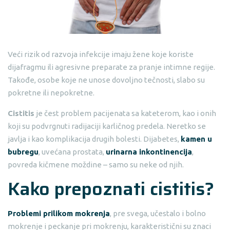
Veći rizik od razvoja infekcije imaju žene koje koriste
dijafragmu ili agresivne preparate za pranje intimne regije.
Takođe, osobe koje ne unose dovoljno tečnosti, slabo su
pokretne ili nepokretne.
Cistitis
je čest problem pacijenata sa kateterom, kao i onih
koji su podvrgnuti radijaciji karličnog predela. Neretko se
javlja i kao komplikacija drugih bolesti. Dijabetes,
kamen u
bubregu
, uvećana prostata,
urinarna inkontinencija
,
povreda kičmene moždine – samo su neke od njih.
Kako prepoznati
cistitis
?
Problemi prilikom mokrenja
, pre svega, učestalo i bolno
mokrenje i peckanje pri mokrenju, karakteristični su znaci