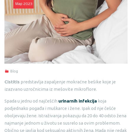
Мар
2023
Blog
Cistitis
predstavlja zapaljenje mokraćne bešike koje je
izazvano uzročnicima iz mešovite mikroflore.
Spada u jednu od najčešćih
urinarnih infekcija
koja
podjednako pogađa i muškarce i žene. Ipak od nje češće
oboljevaju žene. Istraživanja pokazuju da 20 do 40 odsto žena
najmanje jednom u životu se susrelo sa ovim problemom.
Obično se javlja kod seksualno aktivnih žena. Mada nije redak