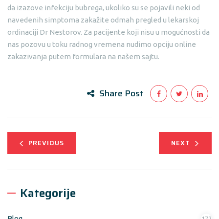
da izazove infekciju bubrega, ukoliko su se pojavili neki od
navedenih simptoma zakažite odmah pregled u lekarskoj
ordinaciji Dr Nestorov. Za pacijente koji nisu u mogućnosti da
nas pozovu u toku radnog vremena nudimo opciju online
zakazivanja putem formulara na našem sajtu.
Share Post
PREVIOUS
NEXT
Kategorije
Blog
172