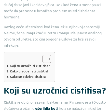
slučaj da se javi i kod devojčica. Dok kod žena u menopauzi
može da preraste u hroničan problem usled disbalansa
hormona.
Razlog veće učestalosti kod žena leži u njihovoj anatomiji.
Naime, žene imaju kraću uretru i manju udaljenost analnog
otvora od uretre, što čini pogodne uslove za brži razvoj
infekcije.
Koji su uzročnici cistitisa?
Kako prepoznati cistitis?
Kako se otkriva cistitis?
Koji su uzročnici cistitisa?
Cistitis
je obično izazvan bakterijama. Pri čemu je u 90 odsto
slučajeva u pitanju
ešerihija koli
, koja se nalazi u mikroflori