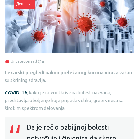
Дец
2020
Uncategorized @sr
Lekarski pregledi nakon preležanog korona virusa
važan
su skrining zdravlja.
COVID-19
, kako je novootkrivena bolest nazvana,
predstavlja oboljenje koje pripada velikoj grupi virusa sa
širokim spektrom delovanja.
Da je reč o ozbiljnoj bolesti
potvrđuje i činjenica da skoro