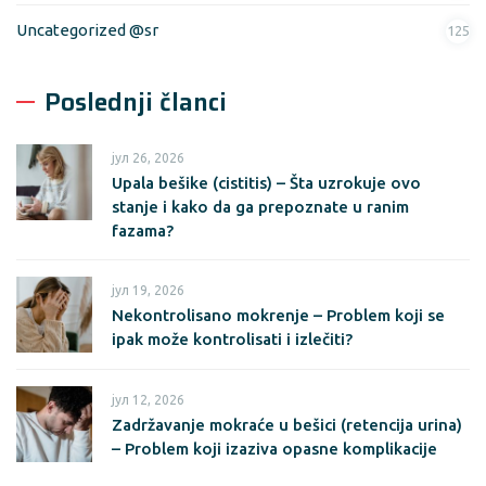
Uncategorized @sr
125
Poslednji članci
јул 26, 2026
Upala bešike (cistitis) – Šta uzrokuje ovo
stanje i kako da ga prepoznate u ranim
fazama?
јул 19, 2026
Nekontrolisano mokrenje – Problem koji se
ipak može kontrolisati i izlečiti?
јул 12, 2026
Zadržavanje mokraće u bešici (retencija urina)
– Problem koji izaziva opasne komplikacije