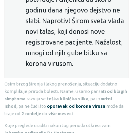
godinu dana njegovo dejstvo ne
slabi. Naprotiv! Širom sveta vlada
novi talas, koji donosi nove
registrovane pacijente. Nažalost,
mnogi od njih gube bitku sa
korona virusom.
Osim brzog širenja i lakog prenošenja, situaciju dodatno
komplikuje priroda bolesti. Naime, u samo par sati
od blagih
simptoma
razvija se
teška klinička slika
, pa i
smrtni
ishod,
pa ne čudi što
oporavak od korona virusa
može da
traje od
2 nedelje
do
više meseci
.
Koje preglede uraditi nakon tog perioda otkriva vam
lekarska ordinacija Dr Nestorov
.