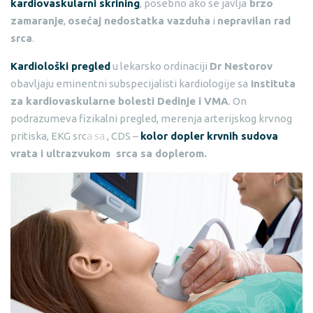
kardiovaskularni skrining
, posebno ako se javlja
brzo
zamaranje
,
osećaj nedostatka vazduha
i
nepravilan rad
srca
.
Kardiološki pregled
u lekarsko ordinaciji
Dr Nestorov
obavljaju eminentni subspecijalisti kardiologije sa
Instituta
za kardiovaskularne bolesti Dedinje i VMA
. On
podrazumeva fizikalni pregled, merenja arterijskog krvnog
a sa
pritiska, EKG src
, CDS –
kolor dopler krvnih sudova
vrata i ultrazvukom srca sa doplerom.