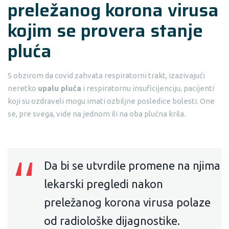
preležanog korona virusa
kojim se provera stanje
pluća
S obzirom da covid zahvata respiratorni trakt, izazivajući
neretko
upalu pluća
i respiratornu insuficijenciju, pacijenti
koji su ozdraveli mogu imati ozbiljne posledice bolesti. One
se, pre svega, vide na jednom ili na oba plućna krila.
Da bi se utvrdile promene na njima
lekarski pregledi nakon
preležanog korona virusa polaze
od radiološke dijagnostike.