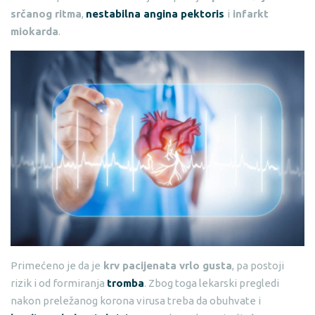
srčanog ritma
,
nestabilna angina pektoris
i
infarkt
miokarda
.
Primećeno je da je
krv pacijenata vrlo gusta
, pa postoji
rizik i od formiranja
tromba
. Zbog toga lekarski pregledi
nakon preležanog korona virusa treba da obuhvate i