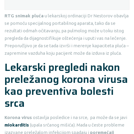
RTG snimak pluća
u lekarskoj ordinaciji Dr Nestorov obavlja
se pomoću specijalnog portabilnog aparata, tako da se
rezultati odmah očitavanju, pa pulmolog može u toku istog
pregleda da dijagnostifikuje oštećenja i uputi vas na lečenje.
Preporučljivo je da se tada izvrši i merenje kapaciteta pluća –
zapremine vazduha koju pacijent može da izduva iz pluća.
Lekarski pregledi nakon
preležanog korona virusa
kao preventiva bolesti
srca
Korona virus
ostavlja posledice i na srce, pa može da se javi
miokarditis
(upala srčanog mišića). Mada u česte probleme
izazvane preležalom infekcijom spadaju i
poremećaji