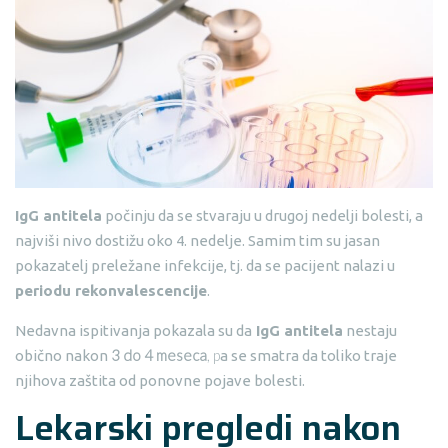
IgG antitela
počinju da se stvaraju u drugoj nedelji bolesti, a
najviši nivo dostižu oko 4. nedelje. Samim tim su jasan
pokazatelj preležane infekcije, tj. da se pacijent nalazi u
periodu rekonvalescencije
.
Nedavna ispitivanja pokazala su da
IgG antitela
nestaju
3 do 4 meseca
, p
obično nakon
a se smatra da toliko traje
njihova zaštita od ponovne pojave bolesti.
Lekarski pregledi nakon