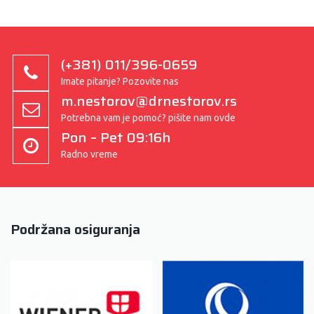
(+381) 011/396-0659
Imate pitanje? Pozovite nas
m.nestorov@drnestorov.rs
Potrebna vam je pomoć? pišite nam ovde
Pon – Pet 09:16h
Radno vreme
Podržana osiguranja