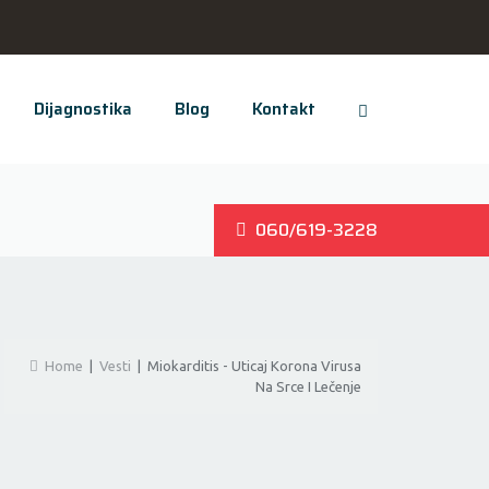
Dijagnostika
Blog
Kontakt
060/619-3228
Home
|
Vesti
|
Miokarditis - Uticaj Korona Virusa
Na Srce I Lečenje