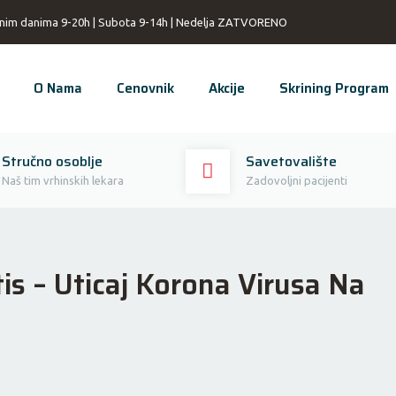
nim danima 9-20h | Subota 9-14h | Nedelja ZATVORENO
O Nama
Cenovnik
Akcije
Skrining Program
Stručno osoblje
Savetovalište
Naš tim vrhinskih lekara
Zadovoljni pacijenti
is – Uticaj Korona Virusa Na