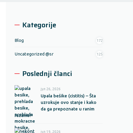
Kategorije
Blog
172
Uncategorized @sr
125
Poslednji članci
јул 26, 2026
Upala bešike (cistitis) – Šta
uzrokuje ovo stanje i kako
da ga prepoznate u ranim
fazama?
јул 19, 2026