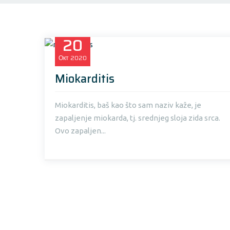
20
Окт
2020
Miokarditis
Miokarditis, baš kao što sam naziv kaže, je
zapaljenje miokarda, tj. srednjeg sloja zida srca.
Ovo zapaljen...