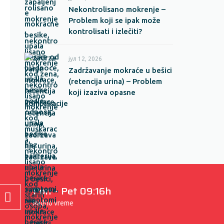
Nekontrolisano mokrenje –
Problem koji se ipak može
kontrolisati i izlečiti?
јул 12, 2026
Zadržavanje mokraće u bešici
(retencija urina) – Problem
koji izaziva opasne
komplikacije
Pon – Pet 09:16h
Radno vreme