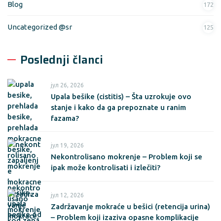
Blog
172
Uncategorized @sr
125
Poslednji članci
јул 26, 2026
Upala bešike (cistitis) – Šta uzrokuje ovo
stanje i kako da ga prepoznate u ranim
fazama?
јул 19, 2026
Nekontrolisano mokrenje – Problem koji se
ipak može kontrolisati i izlečiti?
јул 12, 2026
Zadržavanje mokraće u bešici (retencija urina)
– Problem koji izaziva opasne komplikacije