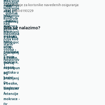
Zakazivanje za korisnike navedenih osiguranja:
+381 (0)60 6193229
Gde se nalazimo?