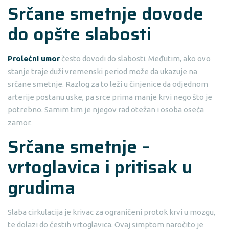
Srčane smetnje dovode
do opšte slabosti
Prolećni umor
često dovodi do slabosti. Međutim, ako ovo
stanje traje duži vremenski period može da ukazuje na
srčane smetnje. Razlog za to leži u činjenice da odjednom
arterije postanu uske, pa srce prima manje krvi nego što je
potrebno. Samim tim je njegov rad otežan i osoba oseća
zamor.
Srčane smetnje –
vrtoglavica i pritisak u
grudima
Slaba cirkulacija je krivac za ograničeni protok krvi u mozgu,
te dolazi do čestih vrtoglavica. Ovaj simptom naročito je