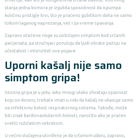
stanja jedna komora je izgubila sposobnost da ispumpa
količinu pristigle krvi, što je praćeno gubitkom daha ne samo
tokom laganog naprezanja, već i za vreme spavanja.
Zapravo otečene noge su uobičajen simptom kod srčanih
pacijenata, pa stručnjaci poručuju da ljudi obrate pažnju na
učestalost i intenzitet ove pojave.
Uporni kašalj nije samo
simptom gripa!
Sezona gripa je u jeku. Iako mnogi olako shvataju opasnost
koju on donosi, trebate imati u vidu da kašalj ne ukazuje samo
na infektivnu bolest respiratornog sistema. Takođe, može
biti znak kardiovaskularnih bolesti, naročito ako je praćen
svetlo ružičastim sekretom.
U većini slučajeva utvrđeno je da srčanom udaru, zapravo,