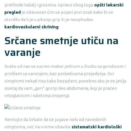
prethode kašalj i groznica. Upravo zbog toga
opšti lekarski
pregled
je obavezan čim se pojavi prvi znak kako bi se
utvrdilo da li je u pitanju grip ili je neophodan
kardiovaskularni skrining
.
Srčane smetnje utiču na
varanje
Svako od nas se susreo makar jednom u životu sa gorušicom i
problem sa varenjem, kao posledicama prejedanja. Ovi
simptomi nekad nisu tako bezazleni, posebno ako je se javlja
osećaj da vam „gori“ gornji deo abdomena, koji je praćen
vrtoglavicim i naletima znojenja.
Nemojte da čekate da se pojave neki od navedenih
simptoma, već na vreme obavite
sistematski kardiološki