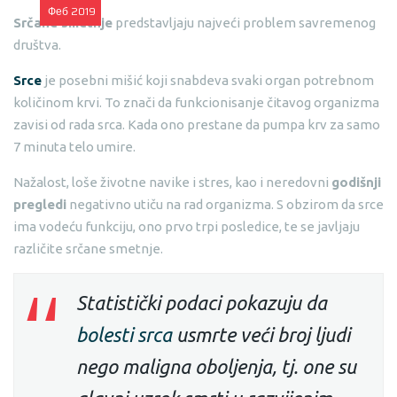
Феб
2019
Srčane smetnje
predstavljaju najveći problem savremenog
društva.
Srce
je posebni mišić koji snabdeva svaki organ potrebnom
količinom krvi. To znači da funkcionisanje čitavog organizma
zavisi od rada srca. Kada ono prestane da pumpa krv za samo
7 minuta telo umire.
Nažalost, loše životne navike i stres, kao i neredovni
godišnji
pregledi
negativno utiču na rad organizma. S obzirom da srce
ima vodeću funkciju, ono prvo trpi posledice, te se javljaju
različite srčane smetnje.
Statistički podaci pokazuju da
bolesti srca
usmrte veći broj ljudi
nego maligna oboljenja, tj. one su