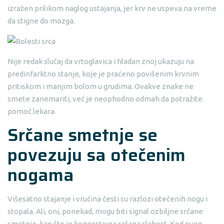
izražen prilikom naglog ustajanja, jer krv ne uspeva na vreme
da stigne do mozga.
Nije redak slučaj da vrtoglavica i hladan znoj ukazuju na
predinfarktno stanje, koje je praćeno povišenim krvnim
pritiskom i manjim bolom u grudima. Ovakve znake ne
smete zanemariti, već je neophodno odmah da potražite
pomoć lekara.
Srčane smetnje se
povezuju sa otečenim
nogama
Višesatno stajanje i vrućina česti su razlozi otečenih nogu i
stopala. Ali, oni, ponekad, mogu biti signal ozbiljne srčane
smetnje, kao što je kongestivna srčana slabost. Kod ovog