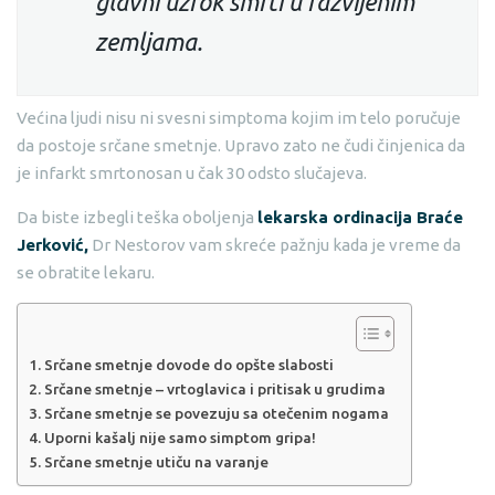
glavni uzrok smrti u razvijenim
zemljama.
Većina ljudi nisu ni svesni simptoma kojim im telo poručuje
da postoje srčane smetnje. Upravo zato ne čudi činjenica da
je infarkt smrtonosan u čak 30 odsto slučajeva.
Da biste izbegli teška oboljenja
lekarska ordinacija Braće
Jerković,
Dr Nestorov vam skreće pažnju kada je vreme da
se obratite lekaru.
Srčane smetnje dovode do opšte slabosti
Srčane smetnje – vrtoglavica i pritisak u grudima
Srčane smetnje se povezuju sa otečenim nogama
Uporni kašalj nije samo simptom gripa!
Srčane smetnje utiču na varanje