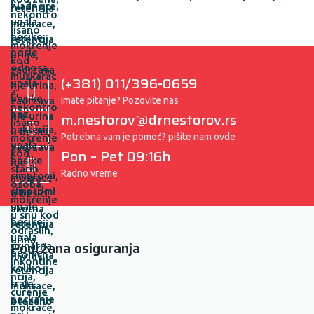
(+381) 011/396-0659
Imate pitanje? Pozovite nas
m.nestorov@drnestorov.rs
Potrebna vam je pomoć? pišite nam ovde
Pon – Pet 09:16h
Radno vreme
Podržana osiguranja