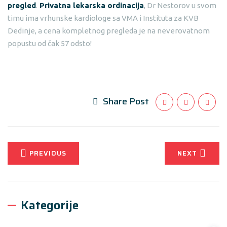
pregled
.
Privatna lekarska ordinacija
, Dr Nestorov u svom
timu ima vrhunske kardiologe sa VMA i Instituta za KVB
Dedinje, a cena kompletnog pregleda je na neverovatnom
popustu od čak 57 odsto!
Share Post
PREVIOUS
NEXT
Kategorije