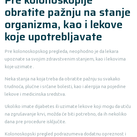
obratite pažnju na stanje
organizma, kao i lekove
koje upotrebljavate
Pre kolonoskopskog pregleda, neophodno je da lekara
upoznate sa svojim zdravstvenim stanjem, kao i lekovima
koje uzimate .
Neka stanja na koja treba da obratite pažnju su svakako
trudnoća, plućne i srčane bolesti, kao i alergija na pojedine
lekove i medicinska sredstva.
Ukoliko imate dijabetes ili uzimate lekove koji mogu da utiču
na zgrušavanje krvi, možda će biti potrebno, da ih nekoliko
dana pre procedure isključite.
Kolonoskopski pregled podrazumeva dodatnu opreznost i