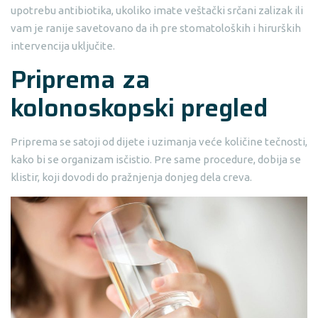
upotrebu antibiotika, ukoliko imate veštački srčani zalizak ili
vam je ranije savetovano da ih pre stomatoloških i hirurških
intervencija uključite.
Priprema za
kolonoskopski pregled
Priprema se satoji od dijete i uzimanja veće količine tečnosti,
kako bi se organizam isčistio. Pre same procedure, dobija se
klistir, koji dovodi do pražnjenja donjeg dela creva.