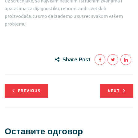
Uz stručnjake, sa najvišim naučnim i stručnim zvanjima i
aparatima za dijagnostiku, renomiranih svetskih
proizvođača, tu smo da izađemo u susret svakom vašem
problemu.
Share Post
PREVIOUS
NEXT
Оставите одговор