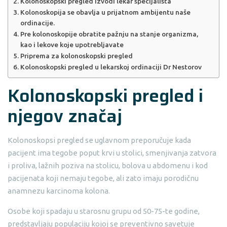
Kolonoskopski pregled izvodi lekar specijalista
Kolonoskopija se obavlja u prijatnom ambijentu naše
ordinacije.
Pre kolonoskopije obratite pažnju na stanje organizma,
kao i lekove koje upotrebljavate
Priprema za kolonoskopski pregled
Kolonoskopski pregled u lekarskoj ordinaciji Dr Nestorov
Kolonoskopski pregled i
njegov značaj
Kolonoskopsi pregled se uglavnom preporučuje kada
pacijent ima tegobe poput krvi u stolici, smenjivanja zatvora
i proliva, lažnih poziva na stolicu, bolova u abdomenu i kod
pacijenata koji nemaju tegobe, ali zato imaju porodičnu
anamnezu karcinoma kolona.
Osobe koji spadaju u starosnu grupu od 50-75-te godine,
predstavljaju populaciju kojoj se preventivno savetuje