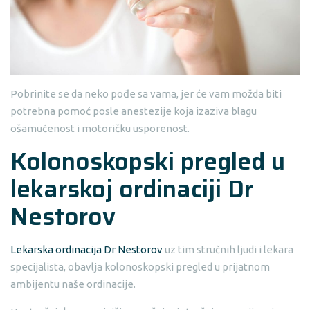
Pobrinite se da neko pođe sa vama, jer će vam možda biti
potrebna pomoć posle anestezije koja izaziva blagu
ošamućenost i motoričku usporenost.
Kolonoskopski pregled u
lekarskoj ordinaciji Dr
Nestorov
Lekarska ordinacija Dr Nestorov
uz tim stručnih ljudi i lekara
specijalista, obavlja kolonoskopski pregled u prijatnom
ambijentu naše ordinacije.