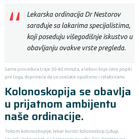
Lekarska ordinacija Dr Nestorov
sarađuje sa lakarima specijalistima,
koji poseduju višegodišnje iskustvo u
obavljanju ovakve vrste pregleda.
Sama procedura traje 30-60 minuta, a lekovi koje ćete popiti
pre toga, doprineće da se osećate opušteno i relaksirano.
Kolonoskopija se obavlja
u prijatnom ambijentu
naše ordinacije.
Tokom kolonoskopije, lekar koristi kolonoskop tj.dugi,
cevasti instrument, sa kamerom na vrhu, koji direktno na