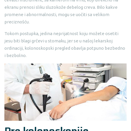
ekranu prenosi sliku sluzokože debelog creva. Bilo kakve
promene i abnormalnosti, mogu se uočiti sa velikom
preciznošću.
Tokom postupka, jedina neprijatnost koju možete osetiti
jesu biti blagi grčevi u stomaku, jer se u našoj lekarskoj
ordinaciji, kolonoskopski pregled obavlja potpuno bezbedno
i bezbolno.
Pre kolonoskopije