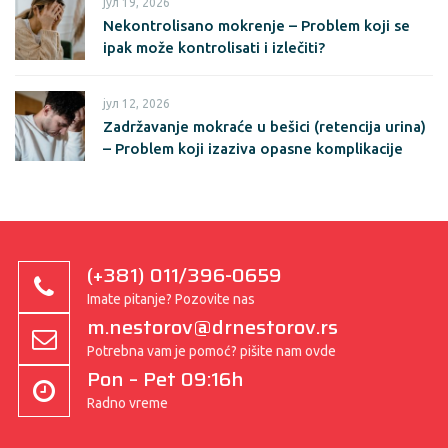
јул 19, 2026
Nekontrolisano mokrenje – Problem koji se
ipak može kontrolisati i izlečiti?
јул 12, 2026
Zadržavanje mokraće u bešici (retencija urina)
– Problem koji izaziva opasne komplikacije
(+381) 011/396-0659
Imate pitanje? Pozovite nas
m.nestorov@drnestorov.rs
Potrebna vam je pomoć? pišite nam ovde
Pon – Pet 09:16h
Radno vreme