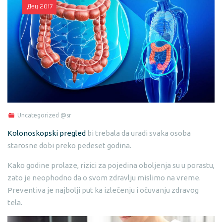
Дец
2017
Uncategorized @sr
Kolonoskopski pregled
bi trebala da uradi svaka osoba
starosne dobi preko pedeset godina.
Kako godine prolaze, rizici za pojedina oboljenja su u porastu,
zato je neophodno da o svom zdravlju mislimo na vreme.
Preventiva je najbolji put ka izlečenju i očuvanju zdravog
tela.