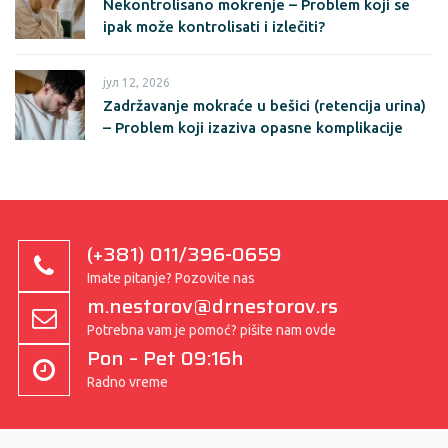
Nekontrolisano mokrenje – Problem koji se
ipak može kontrolisati i izlečiti?
јул 12, 2026
Zadržavanje mokraće u bešici (retencija urina)
– Problem koji izaziva opasne komplikacije
(+381) 011/396-0659
Imate pitanje? Pozovite nas
m.nestorov@drnestorov.rs
Potrebna vam je pomoć? pišite nam ovde
Pon – Pet 09:16h
Radno vreme