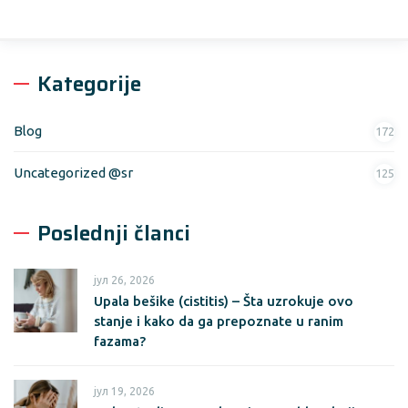
Kategorije
Blog
172
Uncategorized @sr
125
Poslednji članci
јул 26, 2026
Upala bešike (cistitis) – Šta uzrokuje ovo
stanje i kako da ga prepoznate u ranim
fazama?
јул 19, 2026