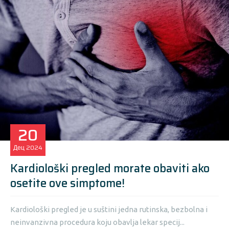
20
Дец
2024
Kardiološki pregled morate obaviti ako
osetite ove simptome!
Kardiološki pregled je u suštini jedna rutinska, bezbolna i
neinvanzivna procedura koju obavlja lekar specij...