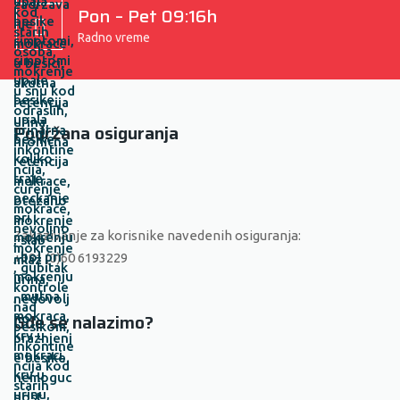
Pon – Pet 09:16h
Radno vreme
Podržana osiguranja
Zakazivanje za korisnike navedenih osiguranja:
+381 (0)60 6193229
Gde se nalazimo?