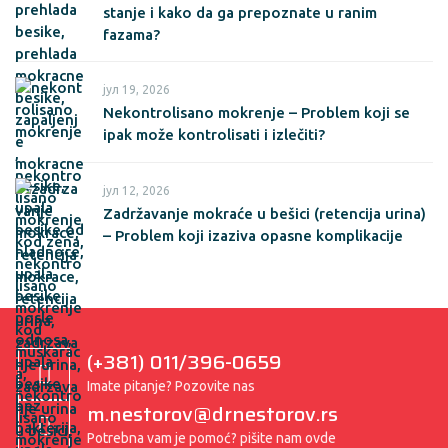
stanje i kako da ga prepoznate u ranim
fazama?
јул 19, 2026
Nekontrolisano mokrenje – Problem koji se
ipak može kontrolisati i izlečiti?
јул 12, 2026
Zadržavanje mokraće u bešici (retencija urina)
– Problem koji izaziva opasne komplikacije
(+381) 011/396-0659
Imate pitanje? Pozovite nas
m.nestorov@drnestorov.rs
Potrebna vam je pomoć? pišite nam ovde