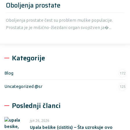
Oboljenja prostate
Oboljenja prostate čest su problem muške populacije.
Prostata je je mišićno-žlezdani organ svojstven ja�...
Kategorije
Blog
172
Uncategorized @sr
125
Poslednji članci
јул 26, 2026
Upala bešike (cistitis) – Šta uzrokuje ovo