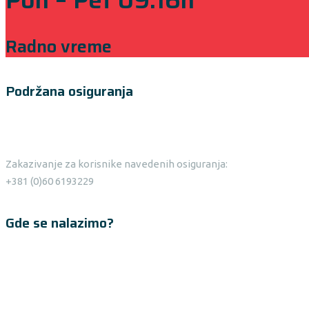
Radno vreme
Podržana osiguranja
Zakazivanje za korisnike navedenih osiguranja:
+381 (0)60 6193229
Gde se nalazimo?