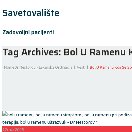
Savetovalište
Zadovoljni pacijenti
Tag Archives:
Bol U Ramenu K
Home
Dr Nestorov - Lekarska Ordinacija
|
Vesti
|
Bol U Ramenu Koji Se Sp
12
окт
2025