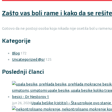
Zašto vas boli rame i kako da se rešit
Gotovo da ne postoji osoba koja nikada nije osetila bol u ramenu – 
Kategorije
Blog
172
Uncategorized @sr
125
Poslednji članci
јул 26, 2026
Upala bešike (cistitis) – Šta uzrokuje ovo stan