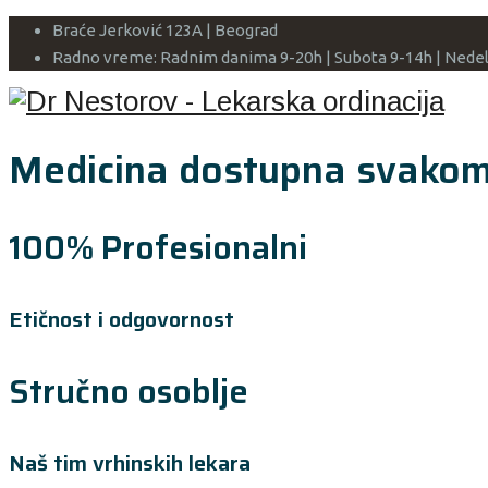
Braće Jerković 123A | Beograd
Radno vreme: Radnim danima 9-20h | Subota 9-14h | Ne
Medicina dostupna svako
100% Profesionalni
Etičnost i odgovornost
Stručno osoblje
Naš tim vrhinskih lekara