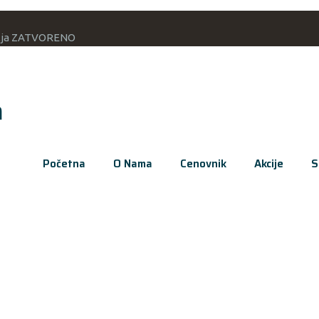
delja ZATVORENO
m
Početna
O Nama
Cenovnik
Akcije
S