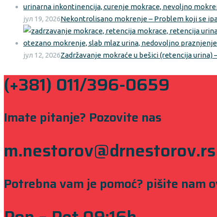
јул 19, 2026
Nekontrolisano mokrenje – Problem koji se ipak 
јул 12, 2026
Zadržavanje mokraće u bešici (retencija urina)
(+381) 011/396-0659
Imate pitanje? Pozovite nas
m.nestorov@drnestorov.rs
Potrebna vam je pomoć? pišite nam 
Pon – Pet 09:16h