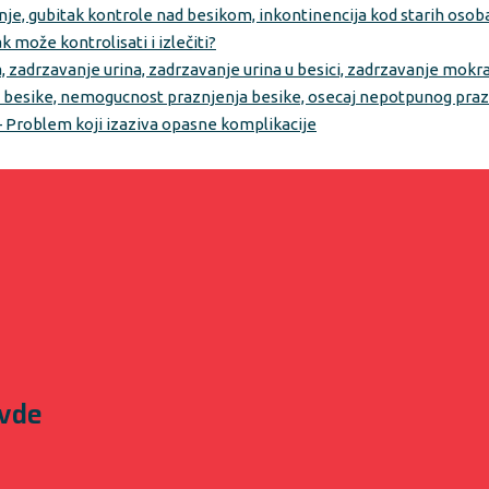
može kontrolisati i izlečiti?
 – Problem koji izaziva opasne komplikacije
ovde