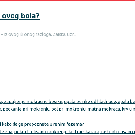
e ovog bola?
iz ovog ili onog razloga. Zaista, uzr...
je i kako da ga prepoznate u ranim fazama?