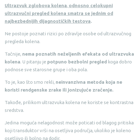
Ultrazvuk zglobova kolena
,
odnosno celokupni
ultrazvučni pregled kolena smatra se jednim od
najbezbednijih dijagnostičkih testova
.
Ne postoje poznati rizici po zdravlje osobe od ultrazvučnog
pregleda kolena.
Tačnije,
nema poznatih neželjenih efekata od ultrazvuka
kolena
. U pitanju je
potpuno bezbolni pregled
koga dobro
podnose sve starosne grupe i oba pola.
To je, kao što smo rekli,
neinvanzivna metoda koja ne
koristi rendgenske zrake ili jonizujuće zračenje.
Takođe, prilikom ultrazvuka kolena ne koriste se kontrastna
sredstva.
Jedina moguća nelagodnost može poticati od blagog pritiska
koji transduktor vrši na osetljiva područja, ukoliko je koleno
osetljivo ili bolno na dodir.