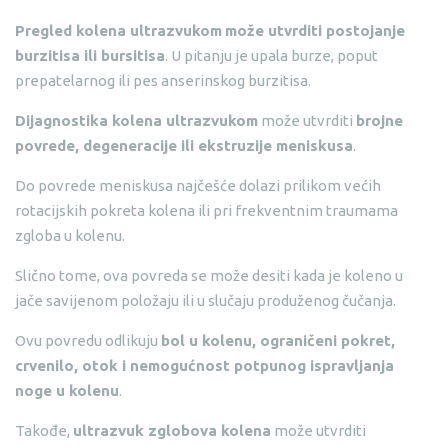
Pregled kolena ultrazvukom
može utvrditi postojanje
burzitisa ili bursitisa
. U pitanju je upala burze, poput
prepatelarnog ili pes anserinskog burzitisa.
Dijagnostika kolena ultrazvukom
može utvrditi
brojne
povrede, degeneracije ili ekstruzije meniskusa
.
Do povrede meniskusa najčešće dolazi prilikom većih
rotacijskih pokreta kolena ili pri frekventnim traumama
zgloba u kolenu.
Slično tome, ova povreda se može desiti kada je koleno u
jače savijenom položaju ili u slučaju produženog čučanja.
Ovu povredu odlikuju
bol u kolenu, ograničeni pokret,
crvenilo, otok i nemogućnost potpunog ispravljanja
noge u kolenu
.
Takođe,
ultrazvuk zglobova kolena
može utvrditi