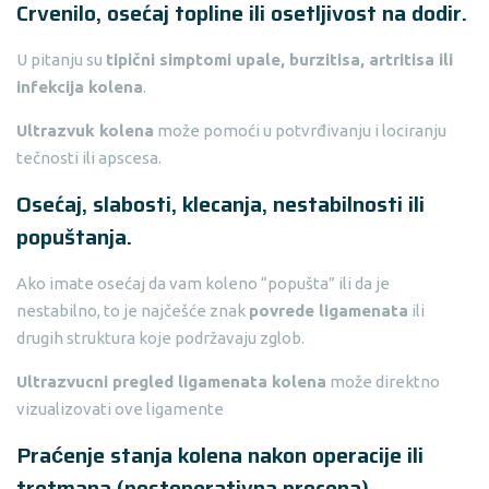
Crvenilo, osećaj topline ili osetljivost na dodir.
U pitanju su
tipični simptomi upale, burzitisa, artritisa ili
infekcija kolena
.
Ultrazvuk kolena
može pomoći u potvrđivanju i lociranju
tečnosti ili apscesa.
Osećaj, slabosti, klecanja, nestabilnosti ili
popuštanja.
Ako imate osećaj da vam koleno “popušta” ili da je
nestabilno, to je najčešće znak
povrede ligamenata
ili
drugih struktura koje podržavaju zglob.
Ultrazvucni pregled ligamenata kolena
može direktno
vizualizovati ove ligamente
Praćenje stanja kolena nakon operacije ili
tretmana (postoperativna procena)