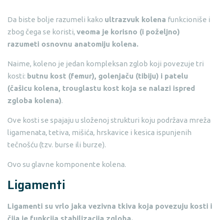
Da biste bolje razumeli kako
ultrazvuk kolena
funkcioniše i
zbog čega se koristi,
veoma je korisno (i poželjno)
razumeti osnovnu anatomiju kolena.
Naime, koleno je jedan kompleksan zglob koji povezuje tri
kosti:
butnu kost (femur), golenjaču (tibiju) i patelu
(čašicu kolena, trouglastu kost koja se nalazi ispred
zgloba kolena)
.
Ove kosti se spajaju u složenoj strukturi koju podržava mreža
ligamenata, tetiva, mišića, hrskavice i kesica ispunjenih
tečnošću (tzv. burse ili burze).
Ovo su glavne komponente kolena.
Ligamenti
Ligamenti su vrlo jaka vezivna tkiva koja povezuju kosti i
čija je funkcija stabilizacija zgloba.