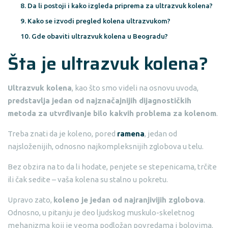
Da li postoji i kako izgleda priprema za ultrazvuk kolena?
Kako se izvodi pregled kolena ultrazvukom?
Gde obaviti ultrazvuk kolena u Beogradu?
Šta je ultrazvuk kolena?
Ultrazvuk kolena
, kao što smo videli na osnovu uvoda,
predstavlja jedan od najznačajnijih dijagnostičkih
metoda za utvrđivanje bilo kakvih problema za kolenom
.
Treba znati da je koleno, pored
ramena
, jedan od
najsloženijih, odnosno najkompleksnijih zglobova u telu.
Bez obzira na to da li hodate, penjete se stepenicama, trčite
ili čak sedite – vaša kolena su stalno u pokretu.
Upravo zato,
koleno je jedan od najranjivijih zglobova
.
Odnosno, u pitanju je deo ljudskog muskulo-skeletnog
mehanizma koji je veoma podložan povredama i bolovima.