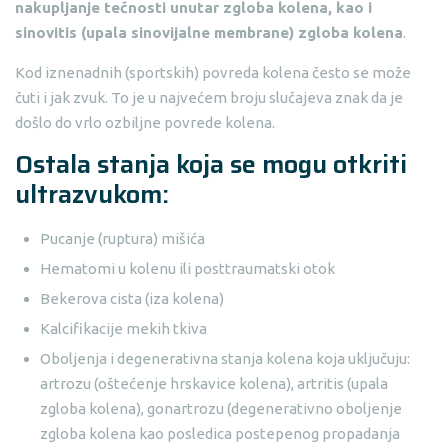
nakupljanje tečnosti unutar zgloba kolena, kao i
sinovitis (upala sinovijalne membrane) zgloba kolena
.
Kod iznenadnih (sportskih) povreda kolena često se može
čuti i jak zvuk. To je u najvećem broju slučajeva znak da je
došlo do vrlo ozbiljne povrede kolena.
Ostala stanja koja se mogu otkriti
ultrazvukom:
Pucanje (ruptura) mišića
Hematomi u kolenu ili posttraumatski otok
Bekerova cista (iza kolena)
Kalcifikacije mekih tkiva
Oboljenja i degenerativna stanja kolena koja uključuju:
artrozu (oštećenje hrskavice kolena), artritis (upala
zgloba kolena), gonartrozu (degenerativno oboljenje
zgloba kolena kao posledica postepenog propadanja