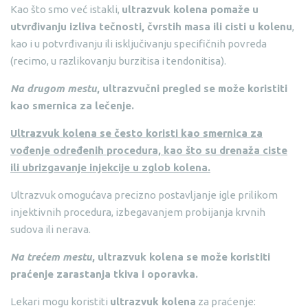
Kao što smo već istakli,
ultrazvuk kolena pomaže u
utvrđivanju izliva tečnosti, čvrstih masa ili cisti u kolenu
,
kao i u potvrđivanju ili isključivanju specifičnih povreda
(recimo, u razlikovanju burzitisa i tendonitisa).
Na drugom mestu
, ultrazvučni pregled se može koristiti
kao smernica za lečenje.
Ultrazvuk kolena se često koristi kao smernica za
vođenje određenih procedura, kao što su drenaža ciste
ili ubrizgavanje injekcije u zglob kolena.
Ultrazvuk omogućava precizno postavljanje igle prilikom
injektivnih procedura, izbegavanjem probijanja krvnih
sudova ili nerava.
Na trećem mestu
, ultrazvuk kolena se može koristiti
praćenje zarastanja tkiva i oporavka.
Lekari mogu koristiti
ultrazvuk kolena
za praćenje: