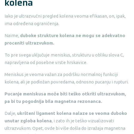
kolena
Iako je ultrazvučni pregled kolena veoma efikasan, on, ipak,
ima određena ograničenja.
Naime,
duboke strukture kolena ne mogu se adekvatno
proceniti ultrazvukom.
To pre svega uključuje meniskus, strukturu u obliku slova C,
napravljena od posebne vrste hrskavice.
Meniskus je veoma važan za podršku normalnoj funkciji
kolena, ali je podložan povredama, odnosno pucanju i rupturi.
Pucanje meniskusa može biti teško otkriti ultrazvukom,
pa bi tu pogodnija bila magnetna rezonanca.
Dalje,
ukršteni ligament kolena nalaze se veoma duboko
unutar zgloba kolena
, i zato ih je teško vizualizovati
ultrazvukom. Opet, ovde bi više došla do izražaja magnetna