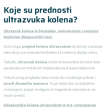
Koje su prednosti
ultrazvuka kolena?
Ultrazvuk kolena je bezbedan, neinvanzivan i potpuno
bezbolan dijagnostički test.
Osim toga,
pregled kolena ultrazvukom
ne koristi zračenje,
tako da je ova metoda bezbedna za trudnice, dojilje i decu.
Takođe,
ultrazvuk kolena
može se bezbedno koristiti kod
pacijenata sa metalnim implantatima ili pejsmejkerima.
Tokom ovog pregleda, lekar može da vizualizuje pokret i
izvodi dinamičke manevre
. To je nešto što se statičkim
snimanjem, poput rendgena ili magnetne rezonance, ne
može izvesti.
Dijagnostika kolena ultrazvukom je brz i pristupačan