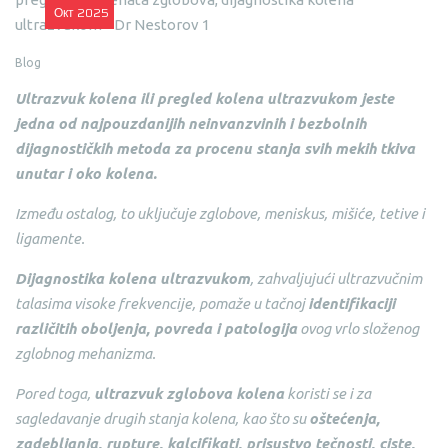
Окт
2025
Blog
Ultrazvuk kolena ili pregled kolena ultrazvukom jeste
jedna od najpouzdanijih neinvanzvinih i bezbolnih
dijagnostičkih metoda za procenu stanja svih mekih tkiva
unutar i oko kolena.
Između ostalog, to uključuje zglobove, meniskus, mišiće, tetive i
ligamente.
Dijagnostika kolena ultrazvukom
, zahvaljujući ultrazvučnim
talasima visoke frekvencije, pomaže u tačnoj
identifikaciji
različitih oboljenja, povreda i patologija
ovog vrlo složenog
zglobnog mehanizma.
Pored toga,
ultrazvuk zglobova kolena
koristi se i za
sagledavanje drugih stanja kolena, kao što su
oštećenja,
zadebljanja, rupture, kalcifikati, prisustvo tečnosti, ciste,