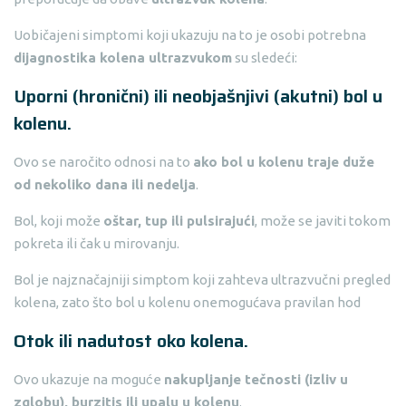
Uobičajeni simptomi koji ukazuju na to je osobi potrebna
dijagnostika kolena ultrazvukom
su sledeći:
Uporni (hronični) ili neobjašnjivi (akutni) bol u
kolenu.
Ovo se naročito odnosi na to
ako bol u kolenu traje duže
od nekoliko dana ili nedelja
.
Bol, koji može
oštar, tup ili pulsirajući
, može se javiti tokom
pokreta ili čak u mirovanju.
Bol je najznačajniji simptom koji zahteva ultrazvučni pregled
kolena, zato što bol u kolenu onemogućava pravilan hod
Otok ili nadutost oko kolena.
Ovo ukazuje na moguće
nakupljanje tečnosti (izliv u
zglobu), burzitis ili upalu u kolenu
.