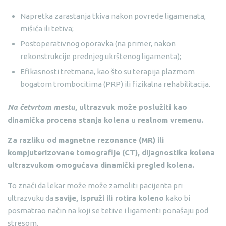
Napretka zarastanja tkiva nakon povrede ligamenata,
mišića ili tetiva;
Postoperativnog oporavka (na primer, nakon
rekonstrukcije prednjeg ukrštenog ligamenta);
Efikasnosti tretmana, kao što su terapija plazmom
bogatom trombocitima (PRP) ili fizikalna rehabilitacija.
Na četvrtom mestu
, ultrazvuk može poslužiti kao
dinamička procena stanja kolena u realnom vremenu.
Za razliku od magnetne rezonance (MR) ili
kompjuterizovane tomografije (CT), dijagnostika kolena
ultrazvukom omogućava dinamički pregled kolena.
To znači da lekar može može zamoliti pacijenta pri
ultrazvuku da
savije, ispruži ili rotira koleno
kako bi
posmatrao način na koji se tetive i ligamenti ponašaju pod
stresom.