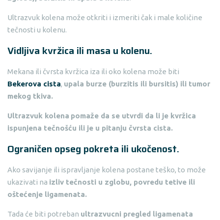
Ultrazvuk kolena može otkriti i izmeriti čak i male količine
tečnosti u kolenu.
Vidljiva kvržica ili masa u kolenu.
Mekana ili čvrsta kvržica iza ili oko kolena može biti
Bekerova cista
,
upala burze (burzitis ili bursitis) ili tumor
mekog tkiva.
Ultrazvuk kolena
pomaže da se utvrdi da li je kvržica
ispunjena tečnošću ili je u pitanju čvrsta cista.
Ograničen opseg pokreta ili ukočenost.
Ako savijanje ili ispravljanje kolena postane teško, to može
ukazivati na
izliv tečnosti u zglobu, povredu tetive ili
oštećenje ligamenata.
Tada će biti potreban
ultrazvucni pregled ligamenata