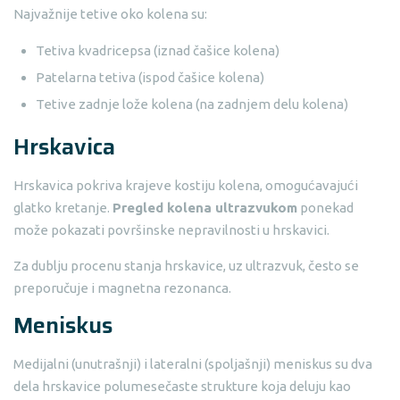
Najvažnije tetive oko kolena su:
Tetiva kvadricepsa (iznad čašice kolena)
Patelarna tetiva (ispod čašice kolena)
Tetive zadnje lože kolena (na zadnjem delu kolena)
Hrskavica
Hrskavica pokriva krajeve kostiju kolena, omogućavajući
glatko kretanje.
Pregled kolena ultrazvukom
ponekad
može pokazati površinske nepravilnosti u hrskavici.
Za dublju procenu stanja hrskavice, uz ultrazvuk, često se
preporučuje i magnetna rezonanca.
Meniskus
Medijalni (unutrašnji) i lateralni (spoljašnji) meniskus su dva
dela hrskavice polumesečaste strukture koja deluju kao