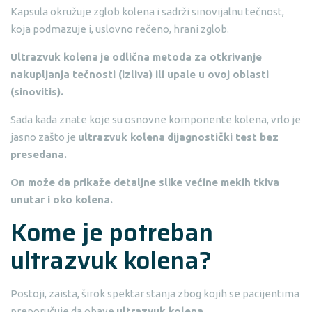
Kapsula okružuje zglob kolena i sadrži sinovijalnu tečnost,
koja podmazuje i, uslovno rečeno, hrani zglob.
Ultrazvuk kolena
je odlična metoda za otkrivanje
nakupljanja tečnosti (izliva) ili upale u ovoj oblasti
(sinovitis).
Sada kada znate koje su osnovne komponente kolena, vrlo je
jasno zašto je
ultrazvuk kolena
dijagnostički test bez
presedana.
On može da prikaže detaljne slike većine mekih tkiva
unutar i oko kolena.
Kome je potreban
ultrazvuk kolena?
Postoji, zaista, širok spektar stanja zbog kojih se pacijentima
preporučuje da obave
ultrazvuk kolena
.