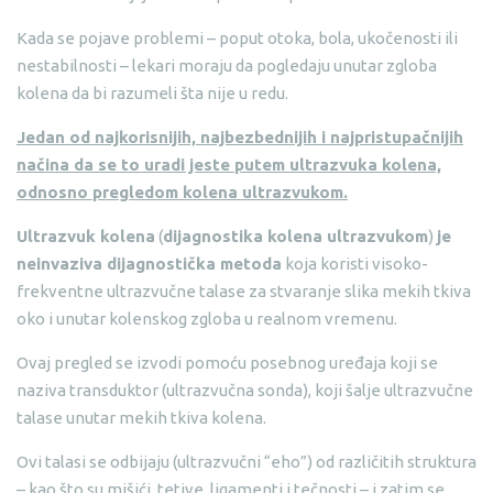
Kada se pojave problemi – poput otoka, bola, ukočenosti ili
nestabilnosti – lekari moraju da pogledaju unutar zgloba
kolena da bi razumeli šta nije u redu.
Jedan od najkorisnijih, najbezbednijih i najpristupačnijih
načina da se to uradi jeste putem ultrazvuka kolena,
odnosno pregledom kolena ultrazvukom.
Ultrazvuk kolena
(
dijagnostika kolena ultrazvukom
)
je
neinvaziva dijagnostička metoda
koja koristi visoko-
frekventne ultrazvučne talase za stvaranje slika mekih tkiva
oko i unutar kolenskog zgloba u realnom vremenu.
Ovaj pregled se izvodi pomoću posebnog uređaja koji se
naziva transduktor (ultrazvučna sonda), koji šalje ultrazvučne
talase unutar mekih tkiva kolena.
Ovi talasi se odbijaju (ultrazvučni “eho”) od različitih struktura
– kao što su mišići, tetive, ligamenti i tečnosti – i zatim se