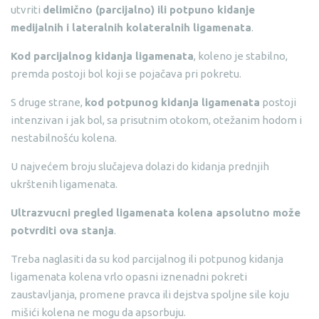
utvriti
delimično (parcijalno) ili potpuno kidanje
medijalnih i lateralnih kolateralnih ligamenata
.
Kod parcijalnog kidanja ligamenata
, koleno je stabilno,
premda postoji bol koji se pojačava pri pokretu.
S druge strane,
kod potpunog kidanja ligamenata
postoji
intenzivan i jak bol, sa prisutnim otokom, otežanim hodom i
nestabilnošću kolena.
U najvećem broju slučajeva dolazi do kidanja prednjih
ukrštenih ligamenata.
Ultrazvucni pregled ligamenata kolena apsolutno može
potvrditi ova stanja
.
Treba naglasiti da su kod parcijalnog ili potpunog kidanja
ligamenata kolena vrlo opasni iznenadni pokreti
zaustavljanja, promene pravca ili dejstva spoljne sile koju
mišići kolena ne mogu da apsorbuju.