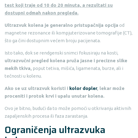
test koji traje od 10 do 20 minuta, a rezultati su
dostupni odmah nakon pregleda.
Ultrazvuk kolena je generalno pristupačnija opcija
od
magnetne rezonance ili kompjuterizovane tomografije (CT),
što ga čini dostupnim većem broju pacijenata.
Isto tako, dok se rendgenski snimci fokusiraju na kosti,
ultrazvučni pregled kolena pruža jasne i precizne slike
mekih tkiva,
poput tetiva, mišića, ligamenata, burze, ali i
tečnosti u kolenu.
Ako se uz ultrazvuk koristi i
kolor dopler
, lekar može
proceniti i protok krvi i upalu unutar kolena.
Ovo je bitno, budući da to može pomoći u otkrivanju aktivnih
zapaljenskih procesa ili faza zarastanja.
Ograničenja ultrazvuka