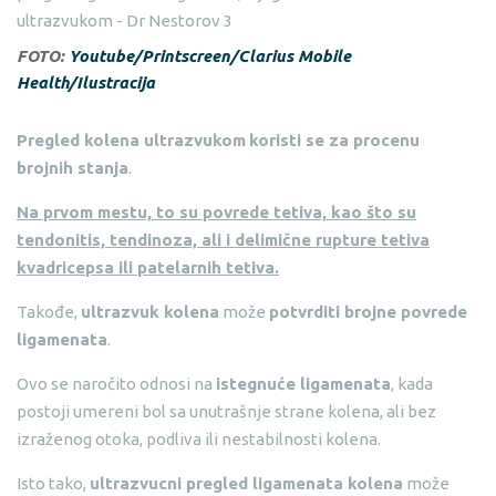
FOTO:
Youtube/Printscreen/Clarius Mobile
Health/Ilustracija
Pregled kolena ultrazvukom
koristi se za procenu
brojnih stanja
.
Na prvom mestu, to su povrede tetiva, kao što su
tendonitis, tendinoza, ali i delimične rupture tetiva
kvadricepsa ili patelarnih tetiva.
Takođe,
ultrazvuk kolena
može
potvrditi brojne povrede
ligamenata
.
Ovo se naročito odnosi na
istegnuće ligamenata
, kada
postoji umereni bol sa unutrašnje strane kolena, ali bez
izraženog otoka, podliva ili nestabilnosti kolena.
Isto tako,
ultrazvucni pregled ligamenata kolena
može