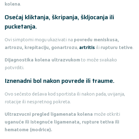
kolena
.
Osećaj kliktanja, škripanja, škljocanja ili
pucketanja.
Ovi simptomi mogu ukazivati na
povredu meniskusa,
artrozu, krepitaciju, gonartrozu
,
artritis
ili
rupturu tetive
.
Dijagnostika kolena ultrazvukom
to može svakako
potvrditi.
Iznenadni bol nakon povrede ili traume.
Ovo sečesto dešava kod sportista ili nakon pada, uvijanja,
rotacije ili nespretnog pokreta.
Ultrazvucni pregled ligamenata kolena
može otkriti
uganuće ili istegnuće ligamenata, rupture tetiva ili
hematome (modrice).