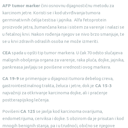
AFP tumor marker
čini osnovnu dijagnostičnu metodu za
karcinom jetre. Koristi se i kod utvrđivanja tumora
germinativnih ćelija testisa i jajnika. Alfa fetoprotein
proizvode jetra, žumančana kesa i sistem za varenje i nalazi se
u fetalnoj krvi. Nakon rođenja njegov se nivo brzo smanjuje, te
se u krvi zdravih odraslih osoba ne može izmeriti.
CEA
spada u opšti tip tumor markera. U čak 70 odsto slučajeva
malignih oboljenja organa za varenje, raka pluća, dojke, jajnika,
pankreasa javljaju se povišene vrednosti ovog markera.
CA 19-9
se primenjuje u dijagnozi tumora debelog creva,
gastrointestinalnog trakta, želuca i jetre, dok je
CA 15-3
najvažniji za otkrivanje karcinoma dojke, ali i praćenje
postterapijskog lečenja.
Povišeni
CA 125
se javlja kod karcinoma ovarijuma,
endometrijuma, cerviksa i dojke. S obzirom da je prisutan i kod
mnogih benignih stanja, pa i u trudnoći, obično se njegove