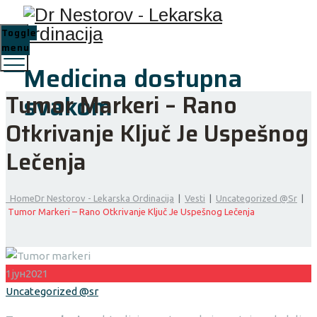
Toggle
menu
Medicina dostupna
svakom
Tumor Markeri – Rano
Otkrivanje Ključ Je Uspešnog
Lečenja
Home
Dr Nestorov - Lekarska Ordinacija
|
Vesti
|
Uncategorized @sr
|
Tumor Markeri – Rano Otkrivanje Ključ Je Uspešnog Lečenja
1
јун
2021
Categories
Uncategorized @sr