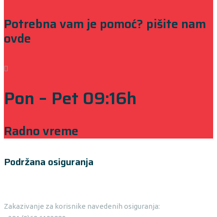
Potrebna vam je pomoć? pišite nam
ovde
Pon – Pet 09:16h
Radno vreme
Podržana osiguranja
Zakazivanje za korisnike navedenih osiguranja: