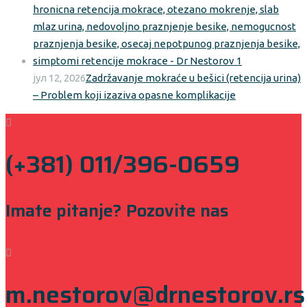
јул 12, 2026
Zadržavanje mokraće u bešici (retencija urina)
– Problem koji izaziva opasne komplikacije
(+381) 011/396-0659
Imate pitanje? Pozovite nas
m.nestorov@drnestorov.rs