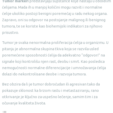
Tumor markeri
predstavljaju supstance koje nastaju u obolelim
ćelijama. Mada ih u manjoj količini mogu razviti i normalne
ćelije ukoliko postoji benigni poremećaj u radu nekog organa.
Zapravo, oni su odgovor na postojanje malignog ili benignog
tumora, te se koriste kao biohemijski indikatori za njihovo
prisustvo.
Tumor je svaka nenormalna proliferacija ćelija u organizmu. U
pitanju je abnormalna skupina tkiva koja se razvila usled
poremećene sposobnosti ćelija da adekvatno “odgovori” na
signale koji kontrolišu njen rast, deobu i smrt. Kao posledica
nemogućnosti normalne diferencijacije i umnožavanja ćelija
dolazi do nekontrolisane deobe i razvoja tumora.
Bez obzira da li je tumor dobroćudan ili agresivan tako da
pokazuje sklonost ka brzom rastu i metastaziranju, rano
otkrivanje je ključno za uspešno lečenje, samim tim i za
očuvanje kvaliteta života.