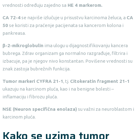
vrednosti određuju zajedno sa
HE 4 markerom.
CA 72-4
se najviše izlučuje u prisustvu karcinoma želuca, a
CA
50
se koristi za praćenje pacijenata sa kancerom kolona i
pankreasa.
β-2-mikroglobulin
ima ulogu u dijagnostifikovanju kancera
bubrega. Zdrav organizam ga normalno razgrađuje, filtrira i
izbacuje, pa je njegov nivo konstantan. Povišene vrednosti su
znak zastoja bubrežnih funkcija.
Tumor markeri CYFRA 21-1
, tj.
Citokeratin fragment 21-1
ukazuju na karcinom pluća, kao i na benigne bolesti –
inflamaciju i fibrozu pluća.
NSE (Neuron specifična enolaza)
su važni za neuroblastom i
karcinom pluća.
Kako se uzima tumor