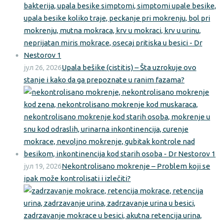
јул 26, 2026
Upala bešike (cistitis) – Šta uzrokuje ovo
stanje i kako da ga prepoznate u ranim fazama?
јул 19, 2026
Nekontrolisano mokrenje – Problem koji se
ipak može kontrolisati i izlečiti?