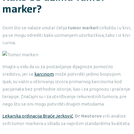
marker?
Osim što se nalaze unutar ćelija
tumor markeri
cirkulišu i u krvi,
pa se mogu odrediti kako uzimanjem uzorka tkiva, tako i iz krvi
i urina.
Imajte u vidu da su za postavljanje dijagnoze pomoćno
sredstvo, jer se
karcinom
može potvrditi jedino biopsijom.
Ipak, su važni u otkrivanju izvora primarnog karcinoma kod
pacijenata bez prethodne istorije, kao i za prognozu i praćenje
terapije. Značajni su i za utvrđivanje rekurentnih tumora, pre
nego što se oni mogu potvrditi drugim metodama.
Lekarska ordinacija Braće Jerković
,
Dr Nestorov
vrši analize
svih tumor markera u skladu sa najvišim standardima kvaliteta.