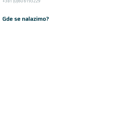
+381 (0)60 6193229
Gde se nalazimo?