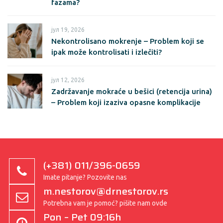
fazama?
јул 19, 2026
Nekontrolisano mokrenje – Problem koji se
ipak može kontrolisati i izlečiti?
јул 12, 2026
Zadržavanje mokraće u bešici (retencija urina)
– Problem koji izaziva opasne komplikacije
(+381) 011/396-0659
Imate pitanje? Pozovite nas
m.nestorov@drnestorov.rs
Potrebna vam je pomoć? pišite nam ovde
Pon – Pet 09:16h