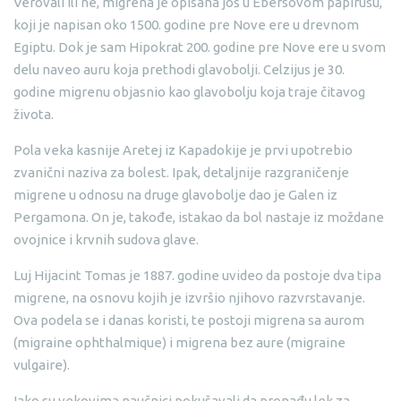
Verovali ili ne, migrena je opisana još u Ebersovom papirusu,
koji je napisan oko 1500. godine pre Nove ere u drevnom
Egiptu. Dok je sam Hipokrat 200. godine pre Nove ere u svom
delu naveo auru koja prethodi glavobolji. Celzijus je 30.
godine migrenu objasnio kao glavobolju koja traje čitavog
života.
Pola veka kasnije Aretej iz Kapadokije je prvi upotrebio
zvanični naziva za bolest. Ipak, detaljnije razgraničenje
migrene u odnosu na druge glavobolje dao je Galen iz
Pergamona. On je, takođe, istakao da bol nastaje iz moždane
ovojnice i krvnih sudova glave.
Luj Hijacint Tomas je 1887. godine uvideo da postoje dva tipa
migrene, na osnovu kojih je izvršio njihovo razvrstavanje.
Ova podela se i danas koristi, te postoji migrena sa aurom
(migraine ophthalmique) i migrena bez aure (migraine
vulgaire).
Iako su vekovima naučnici pokušavali da pronađu lek za