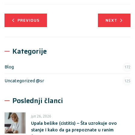
PREVIOUS
NEXT
Kategorije
Blog
172
Uncategorized @sr
125
Poslednji članci
јул 26, 2026
Upala bešike (cistitis) – Šta uzrokuje ovo
stanje i kako da ga prepoznate u ranim