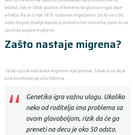
bolest, tek je 1868. godine otkriveno da gljivica ergot daje
efekta. Pa je iz nje 1918. izolovan ergotamin. Da bi se u 20.
veku brojne studije bavile preventivnim merama, kako bi se
sprečila pojava migrene.
Zašto nastaje migrena?
Tačan uzrok nastanka migrene nije poznat. Smatra se da je
ona kombinacija više faktora.
Genetika igra važnu ulogu. Ukoliko
neko od roditelja ima problema sa
ovom glavoboljom, rizik da će ga
preneti na decu je oko 50 odsto.