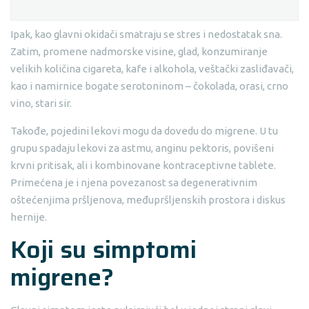
Ipak, kao glavni okidači smatraju se stres i nedostatak sna.
Zatim, promene nadmorske visine, glad, konzumiranje
velikih količina cigareta, kafe i alkohola, veštački zasliđavači,
kao i namirnice bogate serotoninom – čokolada, orasi, crno
vino, stari sir.
Takođe, pojedini lekovi mogu da dovedu do migrene. U tu
grupu spadaju lekovi za astmu, anginu pektoris, povišeni
krvni pritisak, ali i kombinovane kontraceptivne tablete.
Primećena je i njena povezanost sa degenerativnim
oštećenjima pršljenova, međupršljenskih prostora i diskus
hernije.
Koji su simptomi
migrene?