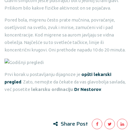
Glavni simptom jeste pulsirajući bol u jednoj strani glavi.
Prilikom bilo kakve fizičke aktivnost on se pojačava.
Pored bola, migrenu često prate mučnina, povraćanje,
osetljivost na svetlo, zvuk i mirise, zamućeni vid i pad
koncentracije. Kod migrene sa aurom javljaju se vidna
obeležja. Najčešće su to svetleće tačkice, linije ili
koncentrični krugovi. Oni prethode napadu 10 do 20 minuta.
Prvi korak u postavljanju dijagnoze je
opšti lekarski
pregled
. Zato, nemojte da čekate da vas glavobolja savlada,
već posetite
lekarsku ordinaciju
Dr Nestorov
.
Share Post