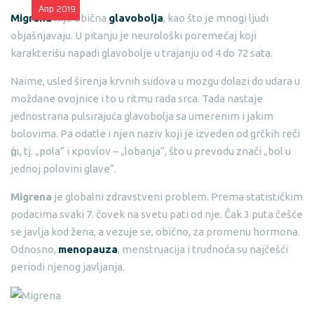
Апр
2019
Migrena
nije obična
glavobolja
, kao što je mnogi ljudi
objašnjavaju. U pitanju je neurološki poremećaj koji
karakterišu napadi glavobolje u trajanju od 4 do 72 sata.
Naime, usled širenja krvnih sudova u mozgu dolazi do udara u
moždane ovojnice i to u ritmu rada srca. Tada nastaje
jednostrana pulsirajuća glavobolja sa umerenim i jakim
bolovima. Pa odatle i njen naziv koji je izveden od grčkih reči
ἡμι, tj. „pola“ i κρανίον – „lobanja“, što u prevodu znači „bol u
jednoj polovini glave“.
Migrena
je globalni zdravstveni problem. Prema statističkim
podacima svaki 7. čovek na svetu pati od nje. Čak 3 puta češće
se javlja kod žena, a vezuje se, obično, za promenu hormona.
Odnosno,
menopauza
, menstruacija i trudnoća su najčešći
periodi njenog javljanja.