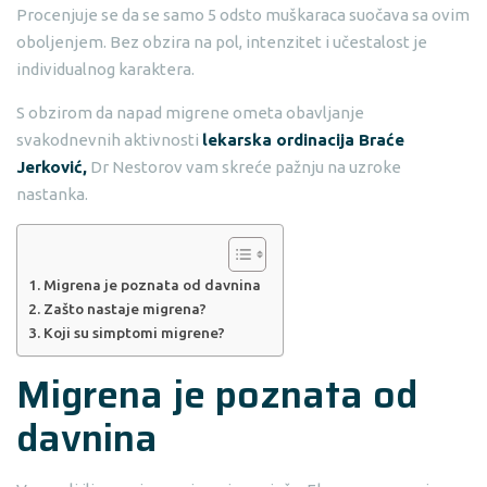
Procenjuje se da se samo 5 odsto muškaraca suočava sa ovim
oboljenjem. Bez obzira na pol, intenzitet i učestalost je
individualnog karaktera.
S obzirom da napad migrene ometa obavljanje
svakodnevnih aktivnosti
lekarska ordinacija Braće
Jerković,
Dr Nestorov vam skreće pažnju na uzroke
nastanka.
Migrena je poznata od davnina
Zašto nastaje migrena?
Koji su simptomi migrene?
Migrena je poznata od
davnina