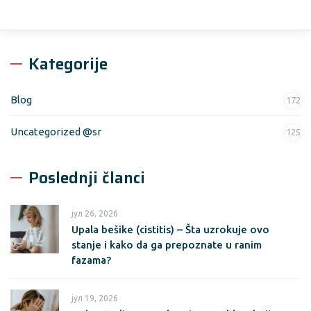
Kategorije
Blog
172
Uncategorized @sr
125
Poslednji članci
јул 26, 2026
Upala bešike (cistitis) – Šta uzrokuje ovo
stanje i kako da ga prepoznate u ranim
fazama?
јул 19, 2026