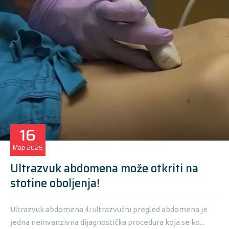
16
Мар
2025
Ultrazvuk abdomena može otkriti na
stotine oboljenja!
Ultrazvuk abdomena ili ultrazvučni pregled abdomena je
jedna neinvanzivna dijagnostička procedura koja se ko...