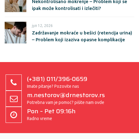
Nekontrolisano mokrenje – Problem koji se
ipak može kontrolisati i izlečiti?
јул 12, 2026
Zadržavanje mokraće u bešici (retencija urina)
– Problem koji izaziva opasne komplikacije
(+381) 011/396-0659
Imate pitanje? Pozovite nas
m.nestorov@drnestorov.rs
Potrebna vam je pomoć? pišite nam ovde
Pon – Pet 09:16h
Radno vreme