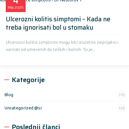
4
Мај
2025
Ulcerozni kolitis simptomi – Kada ne
treba ignorisati bol u stomaku
Ulcerozni kolitis simptomi mogu biti izuzetno neprijatni i
varirati od umerenih do teških i bolnih. To je...
Kategorije
Blog
172
Uncategorized @sr
125
Poslednji članci