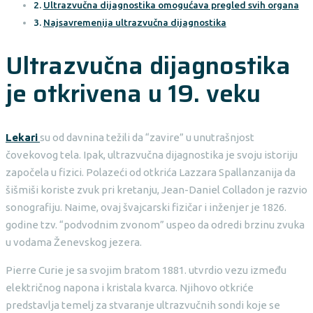
Ultrazvučna dijagnostika omogućava pregled svih organa
Najsavremenija ultrazvučna dijagnostika
Ultrazvučna dijagnostika
je otkrivena u 19. veku
Lekari
su od davnina težili da “zavire” u unutrašnjost
čovekovog tela. Ipak, ultrazvučna dijagnostika je svoju istoriju
započela u fizici. Polazeći od otkrića Lazzara Spallanzanija da
šišmiši koriste zvuk pri kretanju, Jean-Daniel Colladon je razvio
sonografiju. Naime, ovaj švajcarski fizičar i inženjer je 1826.
godine tzv. “podvodnim zvonom” uspeo da odredi brzinu zvuka
u vodama Ženevskog jezera.
Pierre Curie je sa svojim bratom 1881. utvrdio vezu između
električnog napona i kristala kvarca. Njihovo otkriće
predstavlja temelj za stvaranje ultrazvučnih sondi koje se