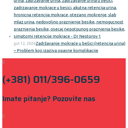
јул 12, 2026
Zadržavanje mokraće u bešici (retencija urina)
– Problem koji izaziva opasne komplikacije
(+381) 011/396-0659
Imate pitanje? Pozovite nas