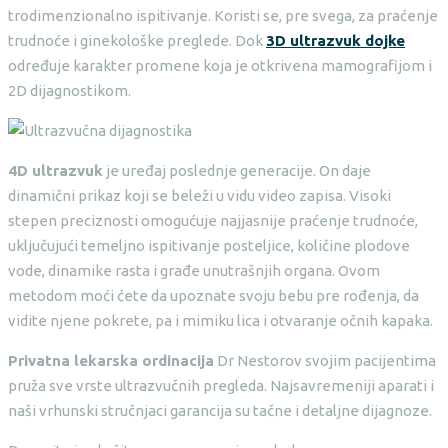
trodimenzionalno ispitivanje. Koristi se, pre svega, za praćenje
trudnoće i ginekološke preglede. Dok
3D ultrazvuk dojke
određuje karakter promene koja je otkrivena mamografijom i
2D dijagnostikom.
4D ultrazvuk
je uređaj poslednje generacije. On daje
dinamični prikaz koji se beleži u vidu video zapisa. Visoki
stepen preciznosti omogućuje najjasnije praćenje trudnoće,
uključujući temeljno ispitivanje posteljice, količine plodove
vode, dinamike rasta i građe unutrašnjih organa. Ovom
metodom moći ćete da upoznate svoju bebu pre rođenja, da
vidite njene pokrete, pa i mimiku lica i otvaranje očnih kapaka.
Privatna lekarska ordinacija
Dr Nestorov svojim pacijentima
pruža sve vrste ultrazvučnih pregleda. Najsavremeniji aparati i
naši vrhunski stručnjaci garancija su tačne i detaljne dijagnoze.