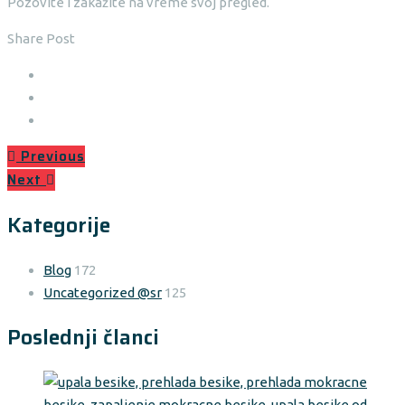
Pozovite i zakažite na vreme svoj pregled.
Share Post
Previous
Next
Kategorije
Blog
172
Uncategorized @sr
125
Poslednji članci