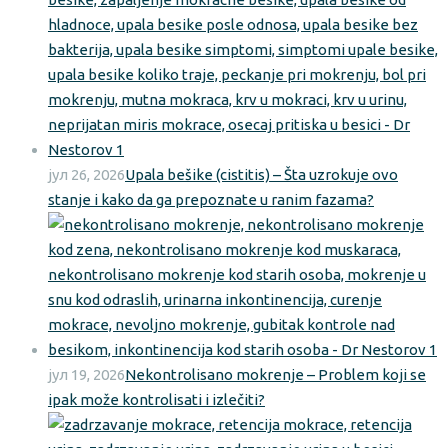
јул 26, 2026
Upala bešike (cistitis) – Šta uzrokuje ovo
stanje i kako da ga prepoznate u ranim fazama?
јул 19, 2026
Nekontrolisano mokrenje – Problem koji se
ipak može kontrolisati i izlečiti?