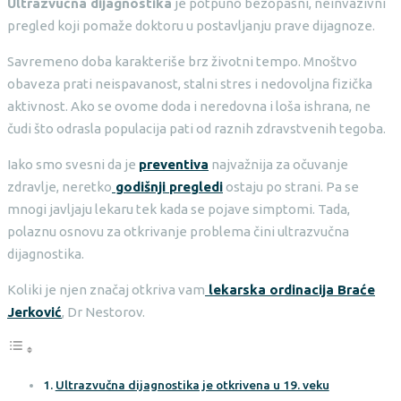
Ultrazvučna dijagnostika
je potpuno bezopasni, neinvazivni
pregled koji pomaže doktoru u postavljanju prave dijagnoze.
Savremeno doba karakteriše brz životni tempo. Mnoštvo
obaveza prati neispavanost, stalni stres i nedovoljna fizička
aktivnost. Ako se ovome doda i neredovna i loša ishrana, ne
čudi što odrasla populacija pati od raznih zdravstvenih tegoba.
Iako smo svesni da je
preventiva
najvažnija za očuvanje
zdravlje, neretko
godišnji pregledi
ostaju po strani. Pa se
mnogi javljaju lekaru tek kada se pojave simptomi. Tada,
polaznu osnovu za otkrivanje problema čini ultrazvučna
dijagnostika.
Koliki je njen značaj otkriva vam
lekarska ordinacija Braće
Jerković
, Dr Nestorov.
Ultrazvučna dijagnostika je otkrivena u 19. veku