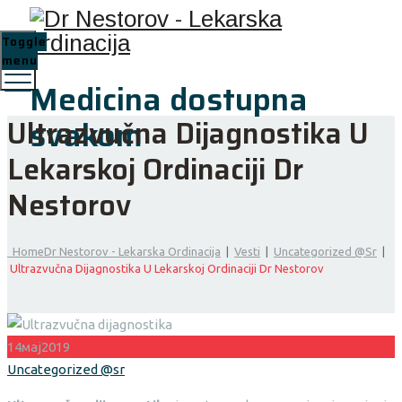
Toggle
menu
Medicina dostupna
svakom
Ultrazvučna Dijagnostika U
Lekarskoj Ordinaciji Dr
Nestorov
Home
Dr Nestorov - Lekarska Ordinacija
|
Vesti
|
Uncategorized @sr
|
Ultrazvučna Dijagnostika U Lekarskoj Ordinaciji Dr Nestorov
14
мај
2019
Categories
Uncategorized @sr