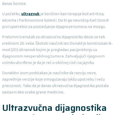
danas koriste.
U početku,
ultrazvuk
je korišćen kao terapija kod artritisa,
ekcema i Parkinsonove bolesti. Da bi ga neurolog Karl Dussik
prvi upotrebio za postavljanje dijagnoze tumora na mozgu.
Prelomni trenutak za ultrazvučnu dijagnostiku desio se tek
sredinom 20. veka. Škotski naučnik Ian Donald je konstruisao B-
mod (2D) ultrazvuk kojim je pregledao pacijentkinju sa
dijagnozom neoperabilnog tumora. Zahvaljujući njegovom
snimku utvrđeno je da je reč o običnoj cisti na jajniku.
Donaldov izum podstakao je naučnike da razviju nove,
naprednije verzije koje omogućavaju lakšu upotrebu i veću
preciznost. Tako da je danas ultrazvučna dijagnostika postala
sastavni deo svake grane medicine.
Ultrazvučna dijagnostika