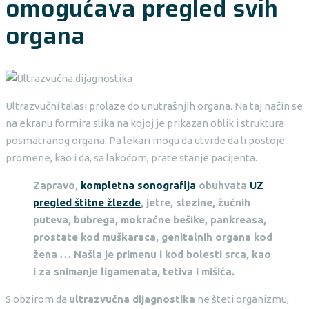
omogućava pregled svih
organa
Ultrazvučni talasi prolaze do unutrašnjih organa. Na taj način se
na ekranu formira slika na kojoj je prikazan oblik i struktura
posmatranog organa. Pa lekari mogu da utvrde da li postoje
promene, kao i da, sa lakoćom, prate stanje pacijenta.
Zapravo,
kompletna sonografija
obuhvata
UZ
pregled štitne žlezde
, jetre, slezine, žučnih
puteva, bubrega, mokraćne bešike, pankreasa,
prostate kod muškaraca, genitalnih organa kod
žena … Našla je primenu i kod bolesti srca, kao
i za snimanje ligamenata, tetiva i mišića.
S obzirom da
ultrazvučna dijagnostika
ne šteti organizmu,